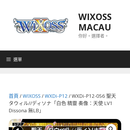
跳
至
WIXOSS
主
MACAU
要
內
你好。選擇者。
容
選單
首頁
/
WIXOSS
/
WXDi-P12
/ WXDi-P12-056 聖天
タウィル//ディソナ「白色 精靈 奏像：天使 LV1
Dissona 無LB」