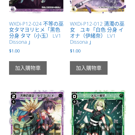
數
量
WXDi-P12-024 不等の巫
WXDi-P12-012 清濁の巫
女タマヨリヒメ「黑色
女 ユキ「白色 分身 イ
分身 タマ（小玉） LV1
オナ（伊緒奈） LV1
Dissona 」
Dissona 」
$
1.00
$
1.00
加入購物車
加入購物車