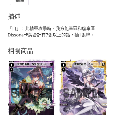
ィ
ル//
描述
デ
ィ
「自」：此精靈攻擊時，我方能量區和廢棄區
ソ
Dissona卡牌合計有7張以上的話，抽1張牌。
ナ
「白
相關商品
色
精
靈
奏
像：
天
使
LV1
Dissona
無
LB」