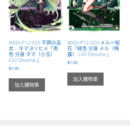
WXDi-P12-025 不興の巫
WXDi-P12-020 メル＝桜
女 タマヨリヒメ「黑
花「綠色 分身 メル（梅
色 分身 タマ（小玉）
露） LV0 Dissona 」
LV2 Dissona 」
$
1.00
$
1.00
加入購物車
加入購物車