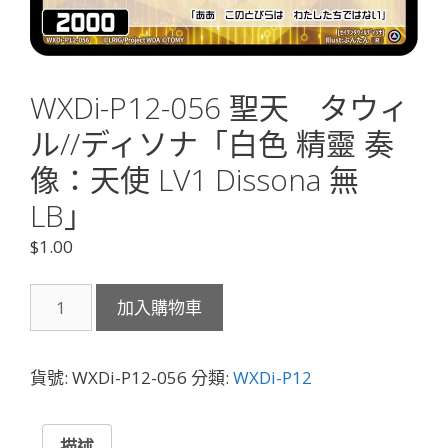
WXDi-P12-056 聖天 タウィ
ル//ディソナ「白色 精靈 奏
像：天使 LV1 Dissona 無
LB」
$
1.00
WXDi-
加入購物車
P12-
056
聖
貨號:
WXDi-P12-056
分類:
WXDi-P12
天
タ
ウ
描述