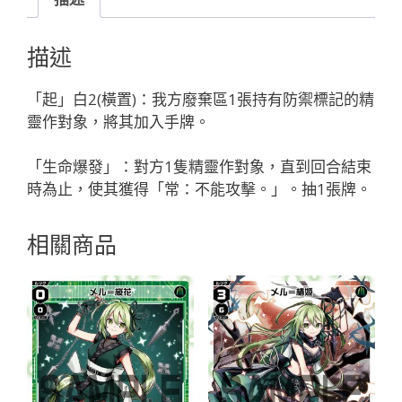
ゆ
か//
描述
デ
ィ
「起」白2(橫置)：我方廢棄區1張持有防禦標記的精
ソ
靈作對象，將其加入手牌。
ナ
「白
「生命爆發」：對方1隻精靈作對象，直到回合結束
色
時為止，使其獲得「常：不能攻擊。」。抽1張牌。
精
靈
相關商品
奏
武：
ト
リ
ッ
ク
（機
關）