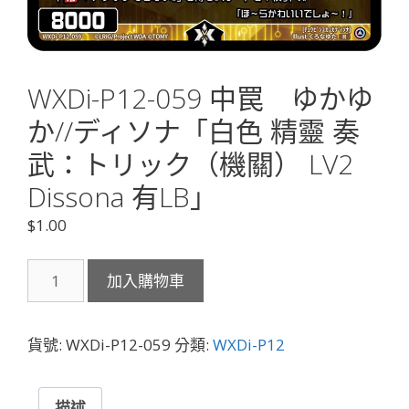
WXDi-P12-059 中罠 ゆかゆ
か//ディソナ「白色 精靈 奏
武：トリック（機關） LV2
Dissona 有LB」
$
1.00
WXDi-
加入購物車
P12-
059
中
貨號:
WXDi-P12-059
分類:
WXDi-P12
罠
ゆ
か
描述