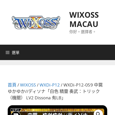
跳
至
WIXOSS
主
MACAU
要
內
你好。選擇者。
容
選單
首頁
/
WIXOSS
/
WXDi-P12
/ WXDi-P12-059 中罠
ゆかゆか//ディソナ「白色 精靈 奏武：トリック
（機關） LV2 Dissona 有LB」