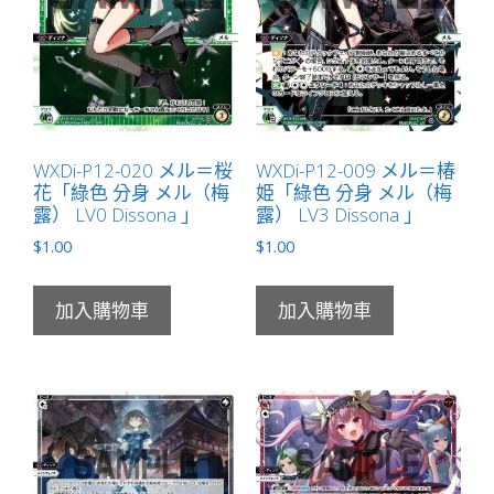
LV2
Dissona
有
LB」
數
量
WXDi-P12-020 メル＝桜
WXDi-P12-009 メル＝椿
花「綠色 分身 メル（梅
姫「綠色 分身 メル（梅
露） LV0 Dissona 」
露） LV3 Dissona 」
$
1.00
$
1.00
加入購物車
加入購物車