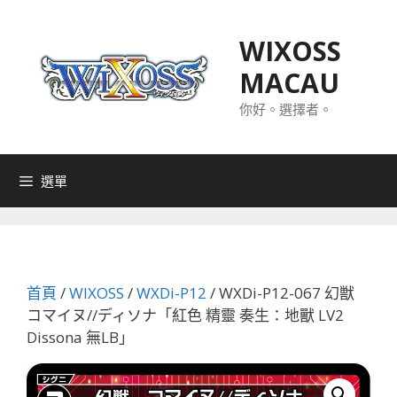
跳
至
WIXOSS
主
MACAU
要
內
你好。選擇者。
容
選單
首頁
/
WIXOSS
/
WXDi-P12
/ WXDi-P12-067 幻獣
コマイヌ//ディソナ「紅色 精靈 奏生：地獸 LV2
Dissona 無LB」