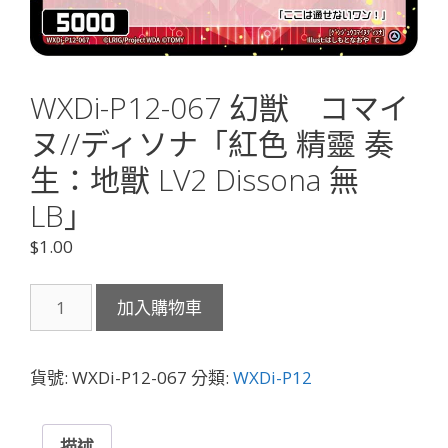
WXDi-P12-067 幻獣 コマイ
ヌ//ディソナ「紅色 精靈 奏
生：地獸 LV2 Dissona 無
LB」
$
1.00
WXDi-
加入購物車
P12-
067
幻
貨號:
WXDi-P12-067
分類:
WXDi-P12
獣
コ
マ
描述