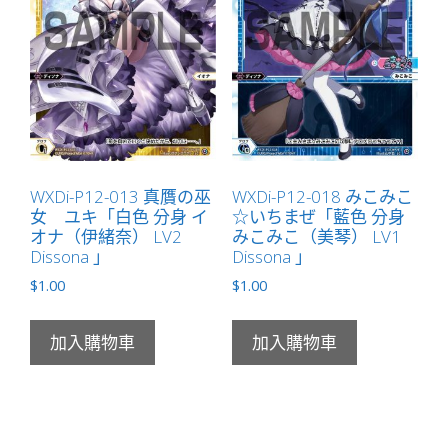
WXDi-P12-013 真贋の巫
WXDi-P12-018 みこみこ
女 ユキ「白色 分身 イ
☆いちまぜ「藍色 分身
オナ（伊緒奈） LV2
みこみこ（美琴） LV1
Dissona 」
Dissona 」
$
1.00
$
1.00
加入購物車
加入購物車