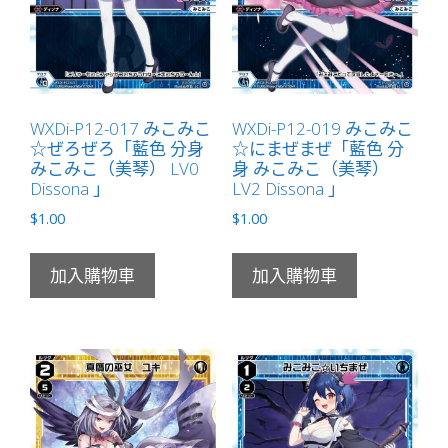
數
量
WXDi-P12-017 みこみこ
WXDi-P12-019 みこみこ
☆ぜろぜろ「藍色 分身
☆にまぜまぜ「藍色 分
みこみこ（美琴） LV0
身 みこみこ（美琴）
Dissona 」
LV2 Dissona 」
$
1.00
$
1.00
加入購物車
加入購物車