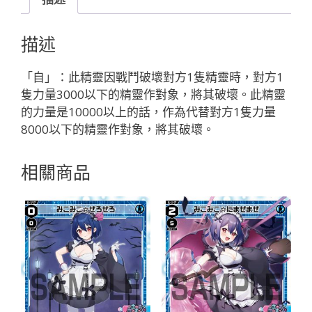
イ
ヌ//
描述
デ
ィ
「自」：此精靈因戰鬥破壞對方1隻精靈時，對方1
ソ
隻力量3000以下的精靈作對象，將其破壞。此精靈
ナ
的力量是10000以上的話，作為代替對方1隻力量
「紅
8000以下的精靈作對象，將其破壞。
色
精
相關商品
靈
奏
生：
地
獸
LV2
Dissona
無
LB」