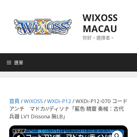
跳
至
WIXOSS
主
MACAU
要
內
你好。選擇者。
容
選單
首頁
/
WIXOSS
/
WXDi-P12
/ WXDi-P12-070 コード
アンチ マドカ//ディソナ「藍色 精靈 奏械：古代
兵器 LV1 Dissona 無LB」