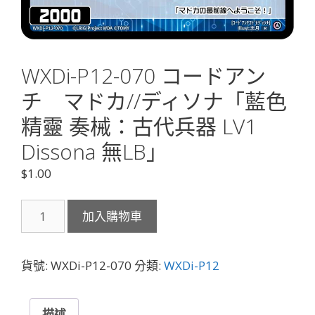
WXDi-P12-070 コードアン
チ マドカ//ディソナ「藍色
精靈 奏械：古代兵器 LV1
Dissona 無LB」
$
1.00
WXDi-
加入購物車
P12-
070
コ
貨號:
WXDi-P12-070
分類:
WXDi-P12
ー
ド
ア
描述