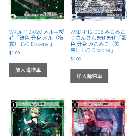
器
LV1
Dissona
無
WXDi-P12-020 メル＝桜
WXDi-P12-008 みこみこ
花「綠色 分身 メル（梅
☆さんさんまぜまぜ「藍
LB」
露） LV0 Dissona 」
色 分身 みこみこ（美
數
琴） LV3 Dissona 」
$
1.00
量
$
1.00
加入購物車
加入購物車