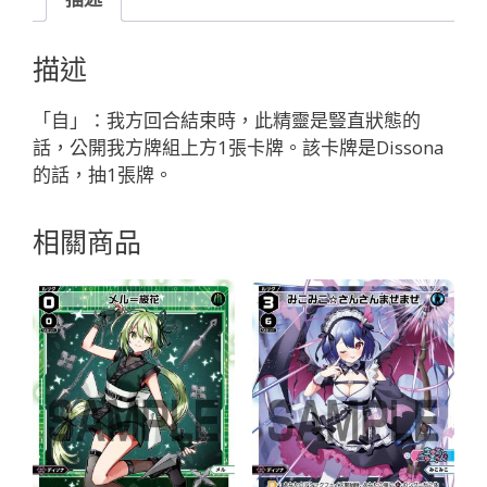
ン
チ
描述
マ
ド
「自」：我方回合結束時，此精靈是豎直狀態的
カ//
話，公開我方牌組上方1張卡牌。該卡牌是Dissona
デ
的話，抽1張牌。
ィ
ソ
相關商品
ナ
「藍
色
精
靈
奏
械：
古
代
兵