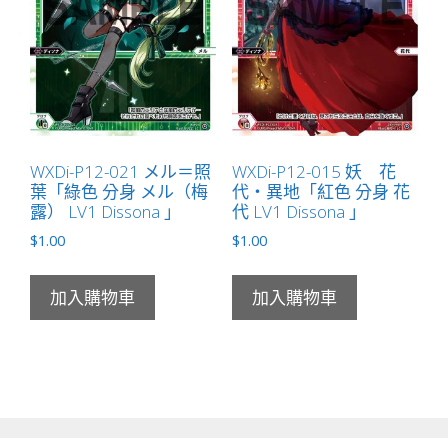
WXDi-P12-021 メル＝照
WXDi-P12-015 妖 花
葉「綠色 分身 メル（梅
代・異地「紅色 分身 花
露） LV1 Dissona 」
代 LV1 Dissona 」
$
1.00
$
1.00
加入購物車
加入購物車