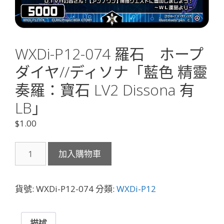
WXDi-P12-074 羅石 ホープ
ダイヤ//ディソナ「藍色 精靈
奏羅：寶石 LV2 Dissona 有
LB」
$
1.00
WXDi-
加入購物車
P12-
074
羅
貨號:
WXDi-P12-074
分類:
WXDi-P12
石
ホ
ー
描述