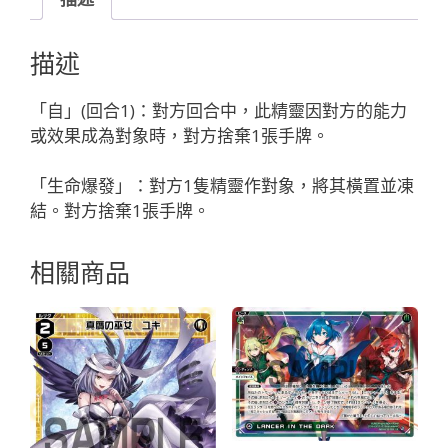
プ
ダ
描述
イ
ヤ//
「自」(回合1)：對方回合中，此精靈因對方的能力
デ
或效果成為對象時，對方捨棄1張手牌。
ィ
ソ
「生命爆發」：對方1隻精靈作對象，將其橫置並凍
ナ
結。對方捨棄1張手牌。
「藍
色
相關商品
精
靈
奏
羅：
寶
石
LV2
Dissona