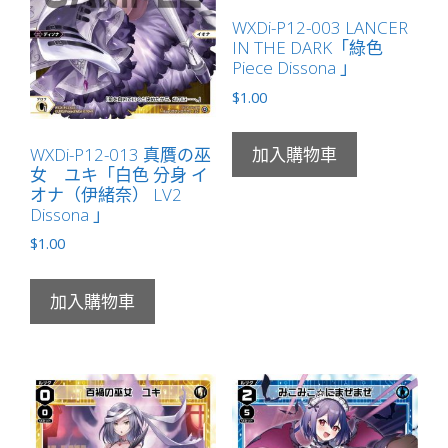
有
WXDi-P12-003 LANCER
IN THE DARK「綠色
LB」
Piece Dissona 」
數
$
1.00
量
WXDi-P12-013 真贋の巫
加入購物車
女 ユキ「白色 分身 イ
オナ（伊緒奈） LV2
Dissona 」
$
1.00
加入購物車