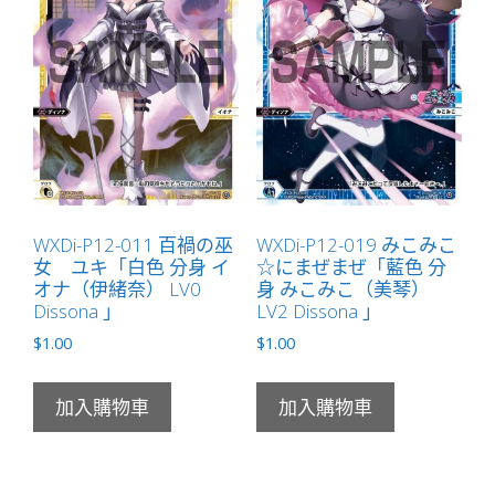
WXDi-P12-011 百禍の巫
WXDi-P12-019 みこみこ
女 ユキ「白色 分身 イ
☆にまぜまぜ「藍色 分
オナ（伊緒奈） LV0
身 みこみこ（美琴）
Dissona 」
LV2 Dissona 」
$
1.00
$
1.00
加入購物車
加入購物車