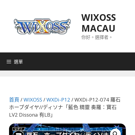
跳
至
WIXOSS
主
MACAU
要
內
你好。選擇者。
容
選單
首頁
/
WIXOSS
/
WXDi-P12
/ WXDi-P12-074 羅石
ホープダイヤ//ディソナ「藍色 精靈 奏羅：寶石
LV2 Dissona 有LB」