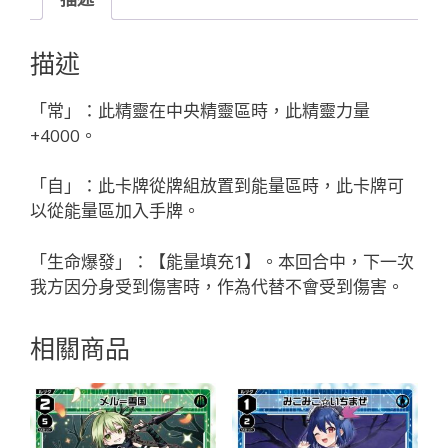
イ
ズ
描述
ア
ト//
「常」：此精靈在中央精靈區時，此精靈力量
デ
+4000。
ィ
ソ
「自」：此卡牌從牌組放置到能量區時，此卡牌可
ナ
以從能量區加入手牌。
「綠
色
「生命爆發」：【能量填充1】。本回合中，下一次
精
我方因分身受到傷害時，作為代替不會受到傷害。
靈
奏
相關商品
械：
迷
宮
LV2
Dissona