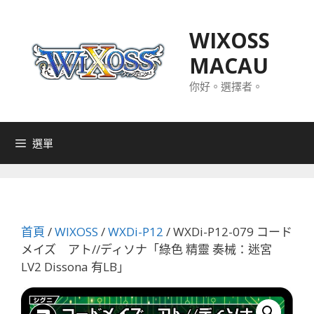
跳
至
WIXOSS
主
MACAU
要
內
你好。選擇者。
容
選單
首頁
/
WIXOSS
/
WXDi-P12
/ WXDi-P12-079 コード
メイズ アト//ディソナ「綠色 精靈 奏械：迷宮
LV2 Dissona 有LB」