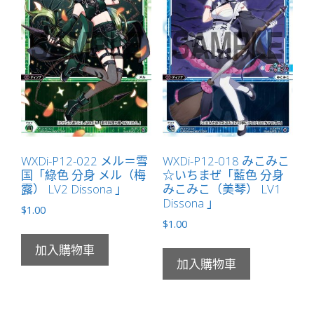
有
LB」
數
量
WXDi-P12-022 メル＝雪
WXDi-P12-018 みこみこ
国「綠色 分身 メル（梅
☆いちまぜ「藍色 分身
露） LV2 Dissona 」
みこみこ（美琴） LV1
Dissona 」
$
1.00
$
1.00
加入購物車
加入購物車