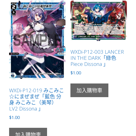
WXDi-P12-003 LANCER
IN THE DARK「綠色
Piece Dissona 」
$
1.00
WXDi-P12-019 みこみこ
加入購物車
☆にまぜまぜ「藍色 分
身 みこみこ（美琴）
LV2 Dissona 」
$
1.00
加入購物車