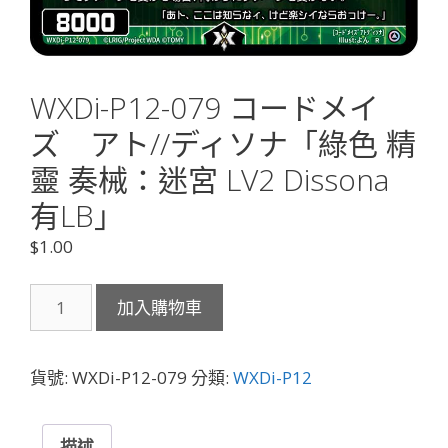
WXDi-P12-079 コードメイ
ズ アト//ディソナ「綠色 精
靈 奏械：迷宮 LV2 Dissona
有LB」
$
1.00
WXDi-
加入購物車
P12-
079
コ
貨號:
WXDi-P12-079
分類:
WXDi-P12
ー
ド
メ
描述