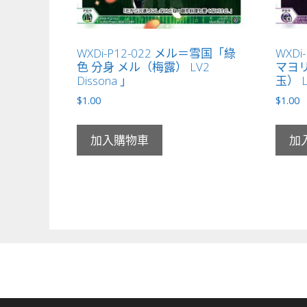
WXDi-P12-022 メル＝雪国「綠
WXDi
色 分身 メル（梅露） LV2
マヨリ
Dissona 」
玉） L
$
1.00
$
1.00
加入購物車
加