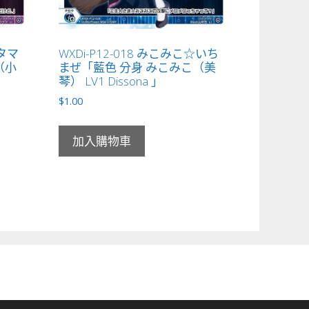
女タマ
WXDi-P12-018 みこみこ☆いち
（小
まぜ「藍色 分身 みこみこ（美
琴） LV1 Dissona 」
$
1.00
加入購物車