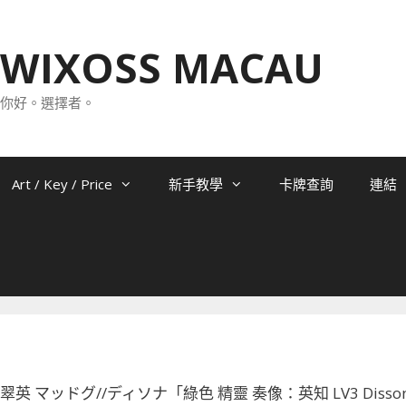
WIXOSS MACAU
你好。選擇者。
Art / Key / Price
新手教學
卡牌查詢
連結
081 翠英 マッドグ//ディソナ「綠色 精靈 奏像：英知 LV3 Disso