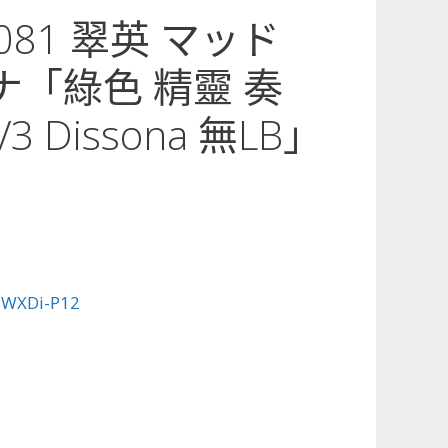
2-081 翠英 マッド
ナ「綠色 精靈 奏
 Dissona 無LB」
:
WXDi-P12