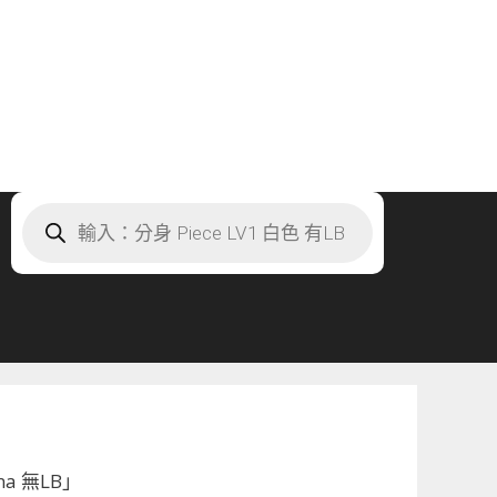
Products
search
na 無LB」