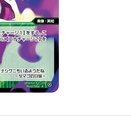
ィ
ソ
ナ
「綠
色
精
靈
奏
像：
英
知
LV3
Dissona
無
LB」
數
量