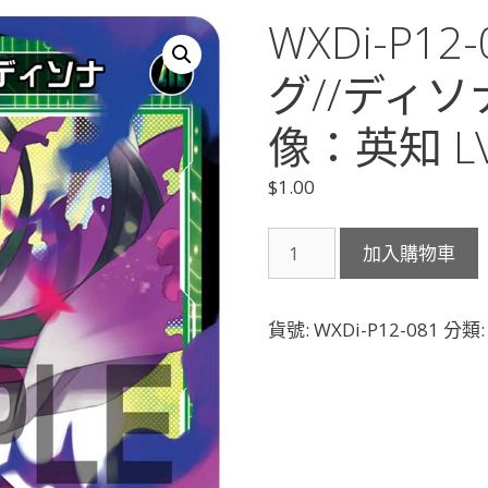
WXDi-P1
グ//ディソ
像：英知 LV3
$
1.00
WXDi-
加入購物車
P12-
081
翠
貨號:
WXDi-P12-081
分類
英
マ
ッ
ド
グ//
デ