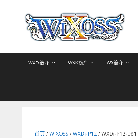
跳
至
主
要
內
容
WXDi簡介
WXK簡介
WX簡介
首頁
/
WIXOSS
/
WXDi-P12
/ WXDi-P12-