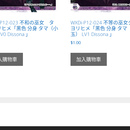
-P12-023 不和の巫女 タ
WXDi-P12-024 不等の巫
ヒメ「黑色 分身 タマ（小
ヨリヒメ「黑色 分身 タマ
V0 Dissona 」
玉） LV1 Dissona 」
$
1.00
入購物車
加入購物車