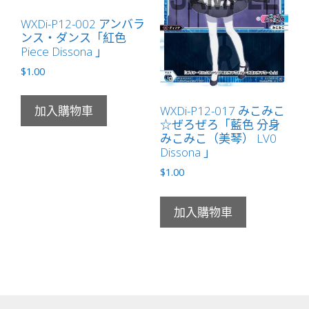
WXDi-P12-002 アンバラ
ンス・ダンス「紅色
Piece Dissona 」
$
1.00
WXDi-P12-017 みこみこ
加入購物車
☆ぜろぜろ「藍色 分身
みこみこ（美琴） LV0
Dissona 」
$
1.00
加入購物車