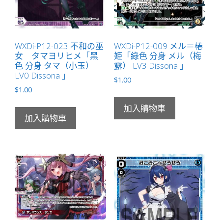
WXDi-P12-023 不和の巫
WXDi-P12-009 メル＝椿
女 タマヨリヒメ「黑
姫「綠色 分身 メル（梅
色 分身 タマ（小玉）
露） LV3 Dissona 」
LV0 Dissona 」
$
1.00
$
1.00
加入購物車
加入購物車