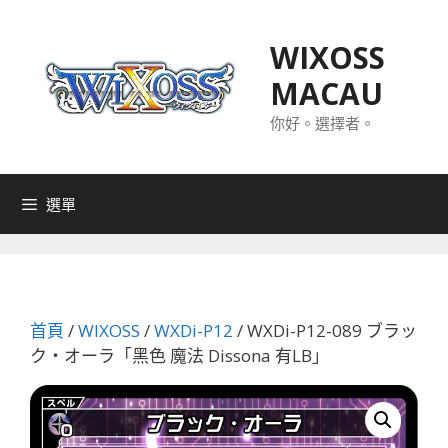
跳
至
WIXOSS
主
MACAU
要
內
你好。選擇者。
容
選單
首頁
/
WIXOSS
/
WXDi-P12
/ WXDi-P12-089 ブラッ
ク・オーラ「黑色 魔法 Dissona 有LB」