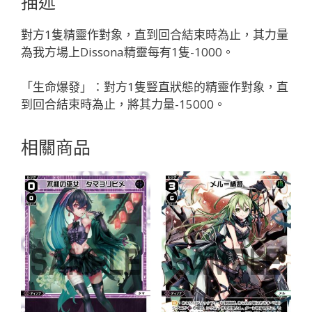
描述
ラ
「黑
對方1隻精靈作對象，直到回合結束時為止，其力量
色
為我方場上Dissona精靈每有1隻-1000。
魔
法
「生命爆發」：對方1隻豎直狀態的精靈作對象，直
Dissona
到回合結束時為止，將其力量-15000。
有
LB」
相關商品
數
量