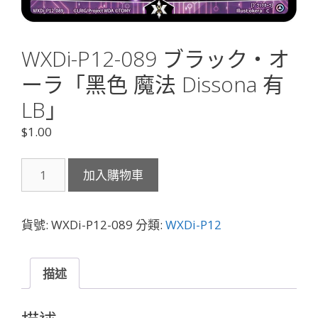
WXDi-P12-089 ブラック・オ
ーラ「黑色 魔法 Dissona 有
LB」
$
1.00
WXDi-
加入購物車
P12-
089
ブ
貨號:
WXDi-P12-089
分類:
WXDi-P12
ラ
ッ
ク・
描述
オ
ー