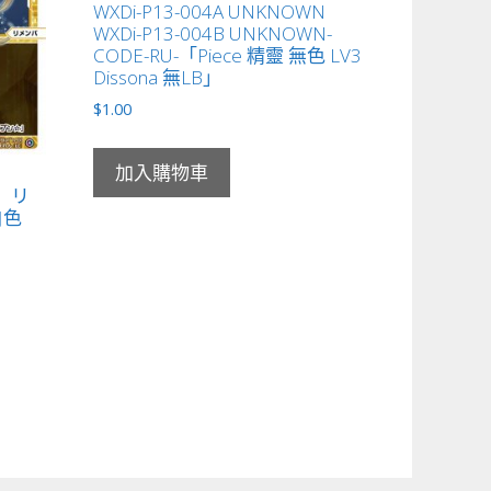
WXDi-P13-004A UNKNOWN
WXDi-P13-004B UNKNOWN-
CODE-RU-「Piece 精靈 無色 LV3
Dissona 無LB」
$
1.00
加入購物車
女 リ
白色