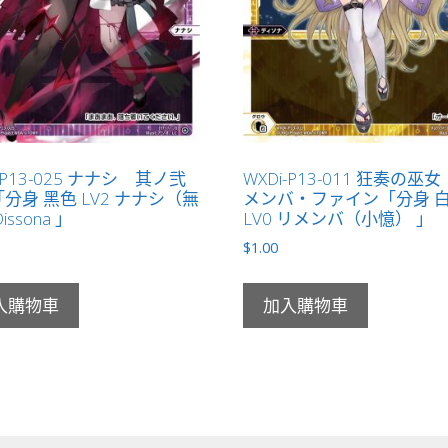
-P13-025 ナナシ 其ノ弐
WXDi-P13-011 狂奏の巫
分身 黑色 LV2 ナナシ（無
メンバ・ファイン「分身 
issona 」
LV0 リメンバ（小憶） 」
$
1.00
入購物車
加入購物車