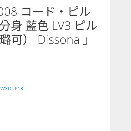
3-008 コード・ピル
身 藍色 LV3 ピル
可） Dissona 」
:
WXDi-P13