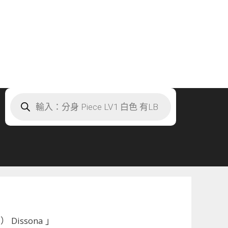
Products
search
Dissona 」