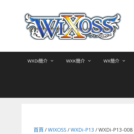
跳
至
主
要
內
容
WXDi簡介
WXK簡介
WX簡介
首頁
/
WIXOSS
/
WXDi-P13
/ WXDi-P13