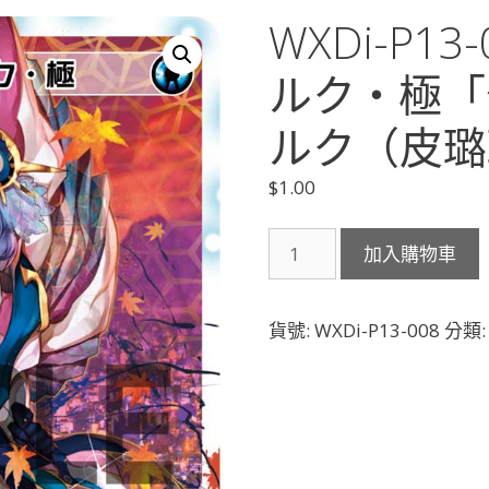
WXDi-P1
ルク・極「分
ルク（皮璐璐
$
1.00
WXDi-
加入購物車
P13-
008
コ
貨號:
WXDi-P13-008
分類
ー
ド・
ピ
ル
ル
ク・