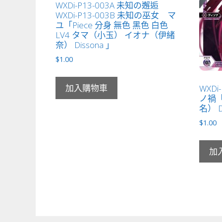
WXDi-P13-003A 未知の邂逅
WXDi-P13-003B 未知の巫女 マ
ユ「Piece 分身 無色 黑色 白色
LV4 タマ（小玉） イオナ（伊緒
奈） Dissona 」
$
1.00
加入購物車
WXDi
ノ禍「
名） D
$
1.00
加