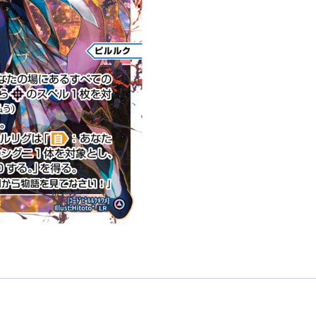
極
「分
身
藍
色
LV3
ピ
ル
ル
ク
（皮
璐
璐
可）
Dissona
」
數
量