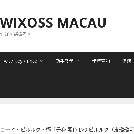
WIXOSS MACAU
你好。選擇者。
Art / Key / Price
新手教學
卡牌查詢
連結
-008 コード・ピルルク・極「分身 藍色 LV3 ピルルク（皮璐璐可） 