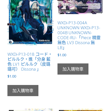
WXDi-P13-004A
UNKNOWN WXDi-P13-
004B UNKNOWN-
CODE-RU-「Piece 精靈
無色 LV3 Dissona 無
LB」
WXDi-P13-018 コード・
$
1.00
ピルルク・進「分身 藍
色 LV1 ピルルク（皮璐
璐可） Dissona 」
加入購物車
$
1.00
加入購物車