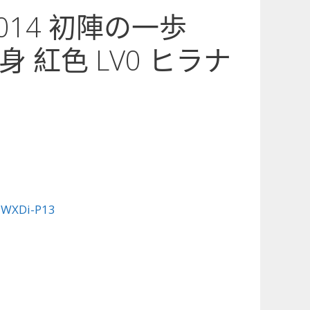
3-014 初陣の一歩
 紅色 LV0 ヒラナ
」
:
WXDi-P13