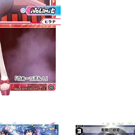
ナ
「分
身
紅
色
LV0
ヒ
ラ
ナ
（平
和）
」
數
量