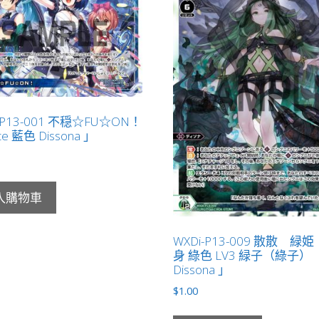
-P13-001 不穏☆FU☆ON！
ce 藍色 Dissona 」
入購物車
WXDi-P13-009 散散 緑
身 綠色 LV3 緑子（綠子）
Dissona 」
$
1.00