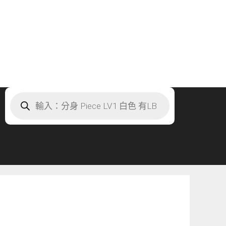
Products
search