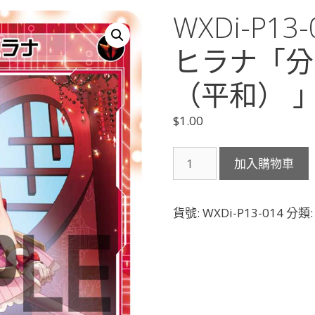
WXDi-P1
ヒラナ「分身
（平和） 
$
1.00
WXDi-
加入購物車
P13-
014
初
貨號:
WXDi-P13-014
分類
陣
の
一
歩
ヒ
ラ