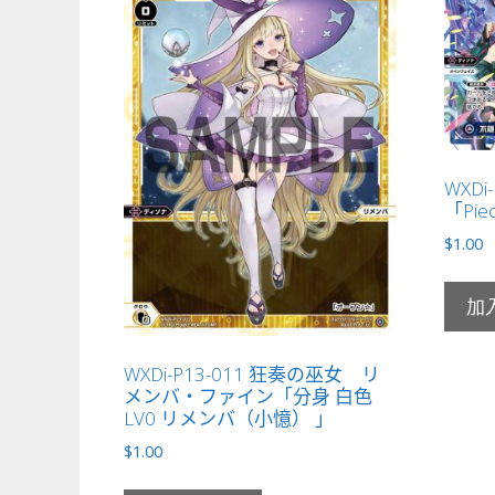
WXDi
「Pie
$
1.00
加
WXDi-P13-011 狂奏の巫女 リ
メンバ・ファイン「分身 白色
LV0 リメンバ（小憶） 」
$
1.00