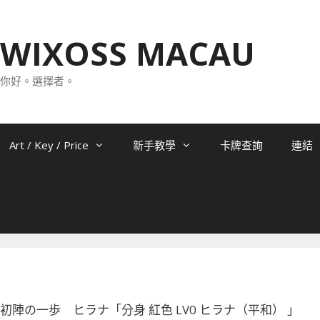
WIXOSS MACAU
你好。選擇者。
Art / Key / Price
新手教學
卡牌查詢
連結
-014 初陣の一歩 ヒラナ「分身 紅色 LV0 ヒラナ（平和） 」