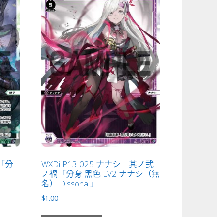
姫「分
WXDi-P13-025 ナナシ 其ノ弐
ノ禍「分身 黑色 LV2 ナナシ（無
名） Dissona 」
$
1.00