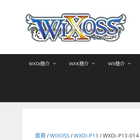
跳
至
主
要
內
容
WXDi簡介
WXK簡介
WX簡介
首頁
/
WIXOSS
/
WXDi-P13
/ WXDi-P13