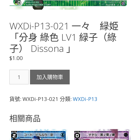
WXDi-P13-021 一々 緑姫
「分身 綠色 LV1 緑子（綠
子） Dissona 」
$
1.00
WXDi-
加入購物車
P13-
021
一々
貨號:
WXDi-P13-021
分類:
WXDi-P13
緑
姫
相關商品
「分
身
綠