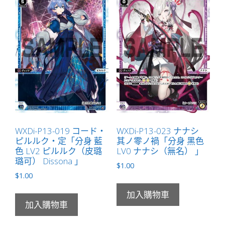
色
LV1
緑
子
（綠
子）
Dissona
」
數
量
WXDi-P13-019 コード・
WXDi-P13-023 ナナシ
ピルルク・定「分身 藍
其ノ零ノ禍「分身 黑色
色 LV2 ピルルク（皮璐
LV0 ナナシ（無名） 」
璐可） Dissona 」
$
1.00
$
1.00
加入購物車
加入購物車