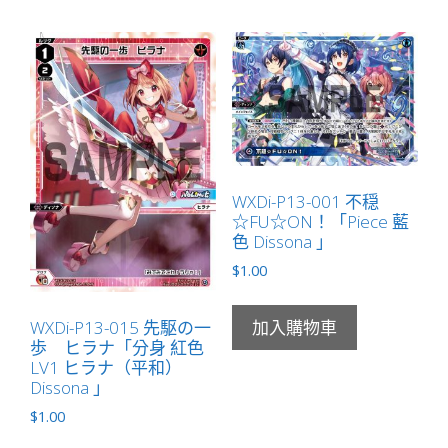
WXDi-P13-001 不穏
☆FU☆ON！「Piece 藍
色 Dissona 」
$
1.00
WXDi-P13-015 先駆の一
加入購物車
歩 ヒラナ「分身 紅色
LV1 ヒラナ（平和）
Dissona 」
$
1.00