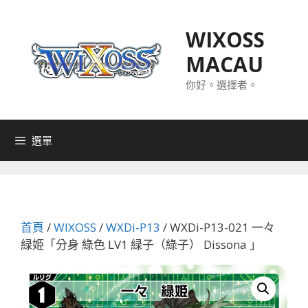
跳
至
WIXOSS
主
MACAU
要
內
你好。選擇者。
容
選單
首頁
/
WIXOSS
/
WXDi-P13
/ WXDi-P13-021 一々
緑姫「分身 綠色 LV1 緑子（綠子） Dissona 」