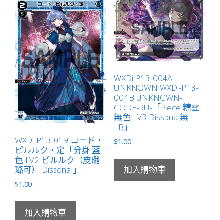
壱
ノ
禍
「分
身
黑
WXDi-P13-004A
色
UNKNOWN WXDi-P13-
LV1
004B UNKNOWN-
ナ
CODE-RU-「Piece 精靈
ナ
無色 LV3 Dissona 無
LB」
シ
WXDi-P13-019 コード・
（無
$
1.00
ピルルク・定「分身 藍
名）
色 LV2 ピルルク（皮璐
Dissona
璐可） Dissona 」
加入購物車
」
$
1.00
數
量
加入購物車