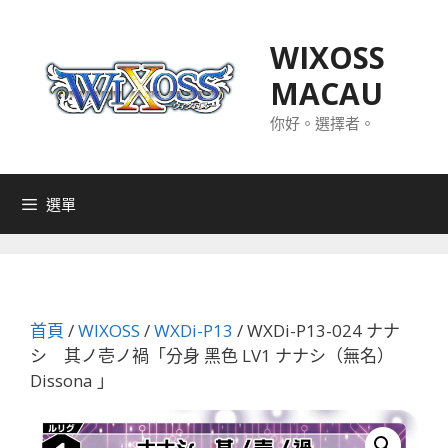
跳
至
WIXOSS
主
MACAU
要
內
你好。選擇者。
容
選單
首頁
/
WIXOSS
/
WXDi-P13
/ WXDi-P13-024 ナナ
シ 其ノ壱ノ禍「分身 黑色 LV1 ナナシ（無名）
Dissona 」