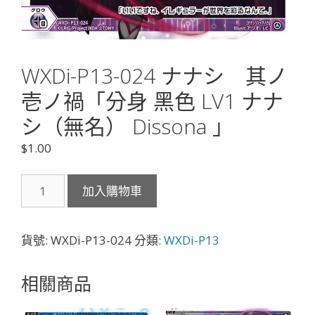
WXDi-P13-024 ナナシ 其ノ
壱ノ禍「分身 黑色 LV1 ナナ
シ（無名） Dissona 」
$
1.00
WXDi-
加入購物車
P13-
024
ナ
貨號:
WXDi-P13-024
分類:
WXDi-P13
ナ
シ
相關商品
其
ノ