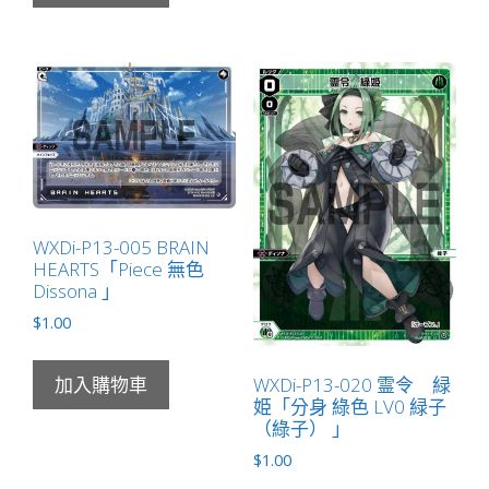
WXDi-P13-005 BRAIN
HEARTS「Piece 無色
Dissona 」
$
1.00
WXDi-P13-020 霊令 緑
加入購物車
姫「分身 綠色 LV0 緑子
（綠子） 」
$
1.00