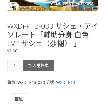
WXDi-P13-030 サシェ・アイ
ソレート「輔助分身 白色
LV2 サシェ（莎榭） 」
$
1.00
WXDi-
加入購物車
P13-
030
サ
貨號:
WXDi-P13-030
分類:
WXDi-P13
シ
ェ・
ア
描述
イ