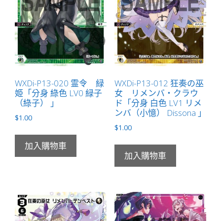
量
WXDi-P13-020 霊令 緑
WXDi-P13-012 狂奏の巫
姫「分身 綠色 LV0 緑子
女 リメンバ・クラウ
（綠子） 」
ド「分身 白色 LV1 リメ
ンバ（小憶） Dissona 」
$
1.00
$
1.00
加入購物車
加入購物車