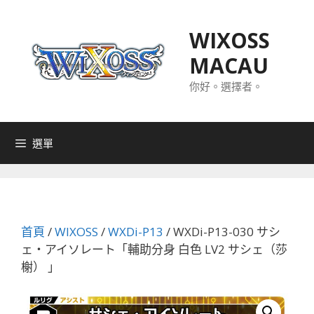
跳
至
WIXOSS
主
MACAU
要
內
你好。選擇者。
容
選單
首頁
/
WIXOSS
/
WXDi-P13
/ WXDi-P13-030 サシ
ェ・アイソレート「輔助分身 白色 LV2 サシェ（莎
榭） 」