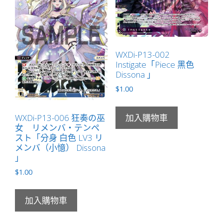
WXDi-P13-002
Instigate「Piece 黑色
Dissona 」
$
1.00
WXDi-P13-006 狂奏の巫
加入購物車
女 リメンバ・テンペ
スト「分身 白色 LV3 リ
メンバ（小憶） Dissona
」
$
1.00
加入購物車