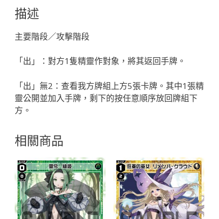
ソ
描述
レ
ー
主要階段／攻擊階段
ト
「輔
「出」：對方1隻精靈作對象，將其返回手牌。
助
分
「出」無2：查看我方牌組上方5張卡牌。其中1張精
身
靈公開並加入手牌，剩下的按任意順序放回牌組下
白
方。
色
LV2
相關商品
サ
シ
ェ
（莎
榭）
」
數