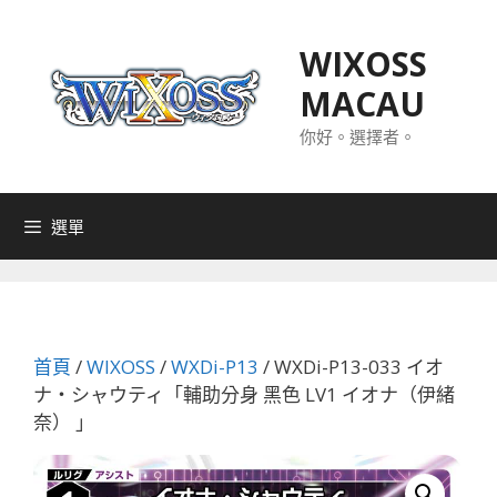
跳
至
WIXOSS
主
MACAU
要
內
你好。選擇者。
容
選單
首頁
/
WIXOSS
/
WXDi-P13
/ WXDi-P13-033 イオ
ナ・シャウティ「輔助分身 黑色 LV1 イオナ（伊緒
奈） 」