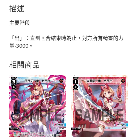
ウ
描述
テ
ィ
主要階段
「輔
助
「出」：直到回合結束時為止，對方所有精靈的力
分
量-3000。
身
黑
相關商品
色
LV1
イ
オ
ナ
（伊
緒
奈）
」
數