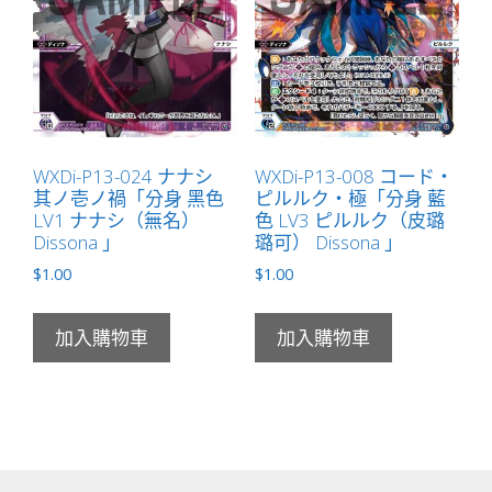
WXDi-P13-024 ナナシ
WXDi-P13-008 コード・
其ノ壱ノ禍「分身 黑色
ピルルク・極「分身 藍
LV1 ナナシ（無名）
色 LV3 ピルルク（皮璐
Dissona 」
璐可） Dissona 」
$
1.00
$
1.00
加入購物車
加入購物車