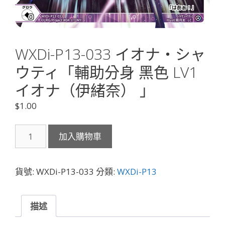
WXDi-P13-033 イオナ・シャ
ウティ「輔助分身 黑色 LV1
イオナ（伊緒奈） 」
$
1.00
WXDi-
加入購物車
P13-
033
イ
貨號:
WXDi-P13-033
分類:
WXDi-P13
オ
ナ・
シ
描述
ャ