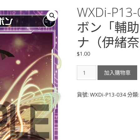
WXDi-P1
ボン「輔助分
ナ（伊緒奈
$
1.00
WXDi-
加入購物車
P13-
034
イ
貨號:
WXDi-P13-034
分類
オ
ナ・
エ
イ
ボ
ン