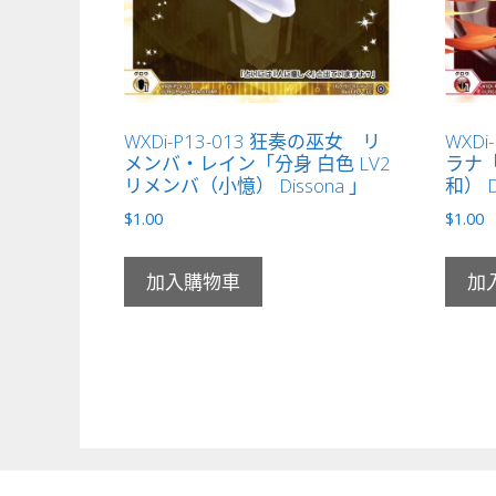
WXDi-P13-013 狂奏の巫女 リ
WXDi
メンバ・レイン「分身 白色 LV2
ラナ「
リメンバ（小憶） Dissona 」
和） D
$
1.00
$
1.00
加入購物車
加