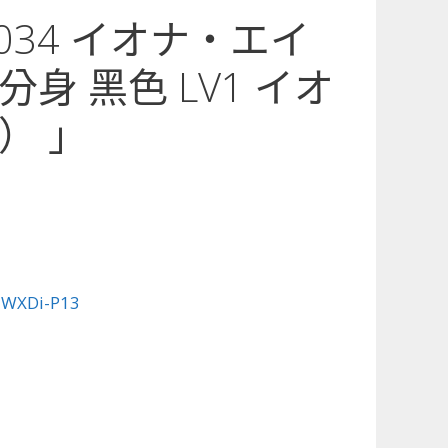
3-034 イオナ・エイ
身 黑色 LV1 イオ
） 」
:
WXDi-P13