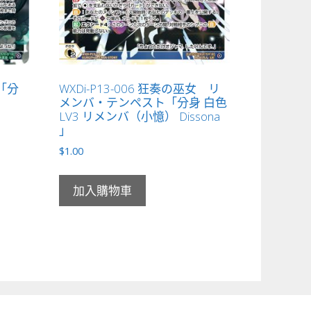
姫「分
WXDi-P13-006 狂奏の巫女 リ
メンバ・テンペスト「分身 白色
LV3 リメンバ（小憶） Dissona
」
$
1.00
加入購物車