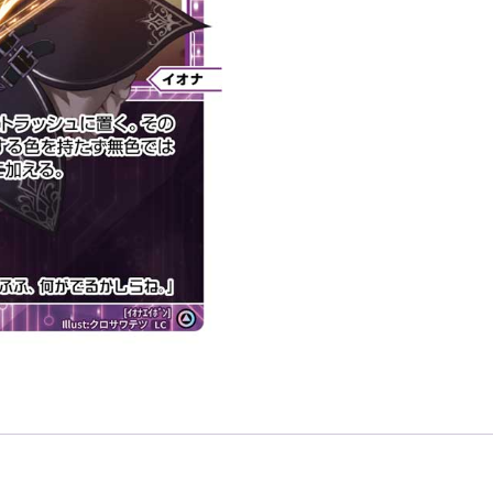
「輔
助
分
身
黑
色
LV1
イ
オ
ナ
（伊
緒
奈）
」
數
量