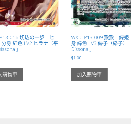
-P13-016 切込の一歩 ヒ
WXDi-P13-009 散散 緑
分身 紅色 LV2 ヒラナ（平
身 綠色 LV3 緑子（綠子）
issona 」
Dissona 」
$
1.00
入購物車
加入購物車