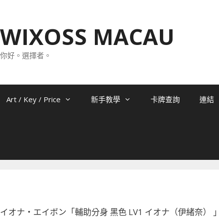
WIXOSS MACAU
你好。選擇者。
Art / Key / Price
新手教學
卡牌查詢
連結
-034 イオナ・エイボン「輔助分身 黑色 LV1 イオナ（伊緒奈） 