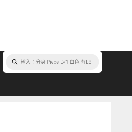
Products
search
」