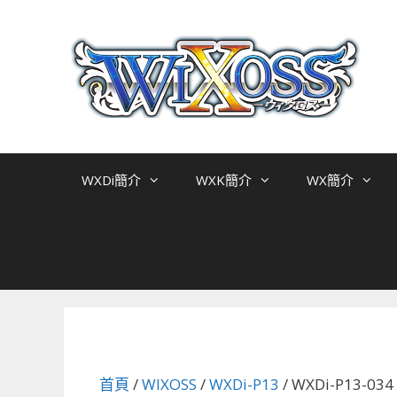
跳
至
主
要
內
容
WXDi簡介
WXK簡介
WX簡介
首頁
/
WIXOSS
/
WXDi-P13
/ WXDi-P13