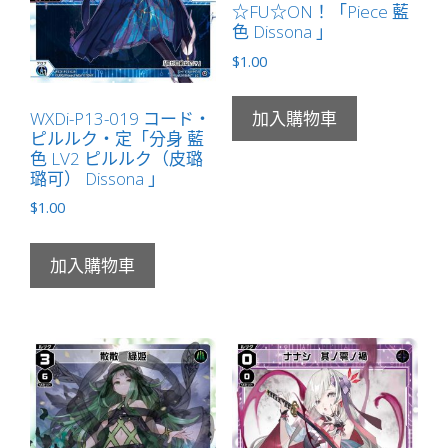
☆FU☆ON！「Piece 藍
色 Dissona 」
$
1.00
WXDi-P13-019 コード・
加入購物車
ピルルク・定「分身 藍
色 LV2 ピルルク（皮璐
璐可） Dissona 」
$
1.00
加入購物車