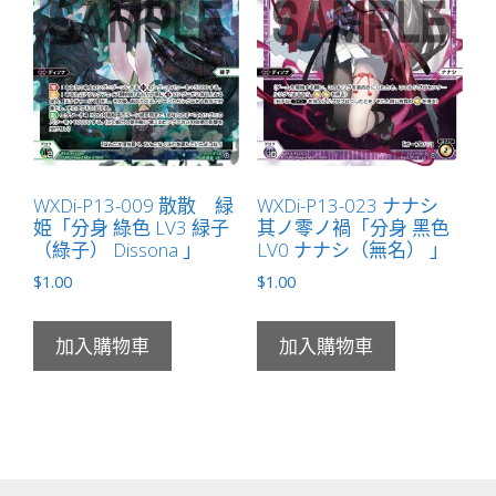
WXDi-P13-009 散散 緑
WXDi-P13-023 ナナシ
姫「分身 綠色 LV3 緑子
其ノ零ノ禍「分身 黑色
（綠子） Dissona 」
LV0 ナナシ（無名） 」
$
1.00
$
1.00
加入購物車
加入購物車