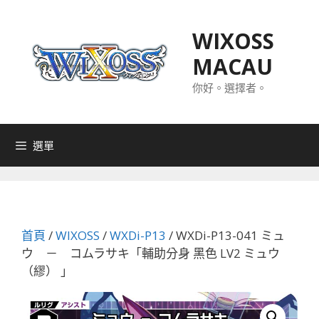
跳
至
WIXOSS
主
MACAU
要
內
你好。選擇者。
容
選單
首頁
/
WIXOSS
/
WXDi-P13
/ WXDi-P13-041 ミュ
ウ － コムラサキ「輔助分身 黑色 LV2 ミュウ
（繆） 」