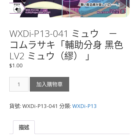
WXDi-P13-041 ミュウ －
コムラサキ「輔助分身 黑色
LV2 ミュウ（繆） 」
$
1.00
WXDi-
加入購物車
P13-
041
ミ
貨號:
WXDi-P13-041
分類:
WXDi-P13
ュ
ウ
－
描述
コ