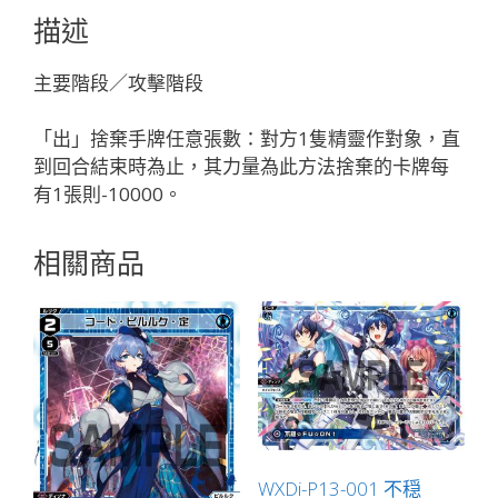
ム
描述
ラ
サ
主要階段／攻擊階段
キ
「輔
「出」捨棄手牌任意張數：對方1隻精靈作對象，直
助
到回合結束時為止，其力量為此方法捨棄的卡牌每
分
有1張則-10000。
身
黑
相關商品
色
LV2
ミ
ュ
ウ
（繆）
」
數
量
WXDi-P13-001 不穏