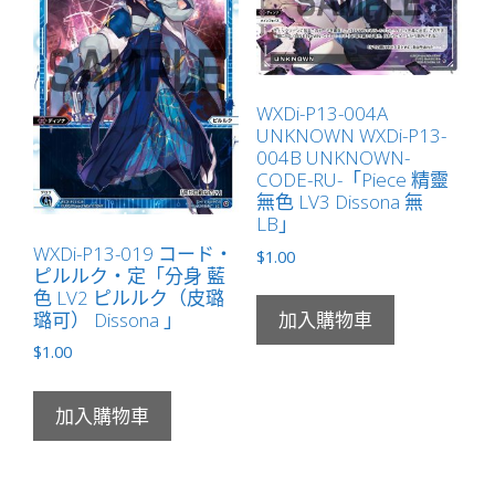
Dissona
無
LB」
數
WXDi-P13-004A
UNKNOWN WXDi-P13-
量
004B UNKNOWN-
CODE-RU-「Piece 精靈
無色 LV3 Dissona 無
LB」
WXDi-P13-019 コード・
$
1.00
ピルルク・定「分身 藍
色 LV2 ピルルク（皮璐
璐可） Dissona 」
加入購物車
$
1.00
加入購物車