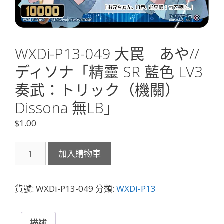
WXDi-P13-049 大罠 あや//
ディソナ「精靈 SR 藍色 LV3
奏武：トリック（機關）
Dissona 無LB」
$
1.00
WXDi-
加入購物車
P13-
049
大
貨號:
WXDi-P13-049
分類:
WXDi-P13
罠
あ
や//
描述