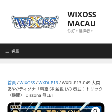
跳
至
WIXOSS
主
MACAU
要
內
你好。選擇者。
容
選單
首頁
/
WIXOSS
/
WXDi-P13
/ WXDi-P13-049 大罠
あや//ディソナ「精靈 SR 藍色 LV3 奏武：トリック
（機關） Dissona 無LB」