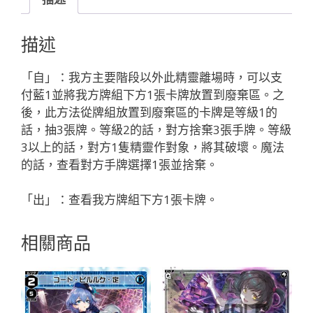
デ
ィ
描述
ソ
ナ
「自」：我方主要階段以外此精靈離場時，可以支
「精
付藍1並將我方牌組下方1張卡牌放置到廢棄區。之
靈
後，此方法從牌組放置到廢棄區的卡牌是等級1的
SR
話，抽3張牌。等級2的話，對方捨棄3張手牌。等級
藍
3以上的話，對方1隻精靈作對象，將其破壞。魔法
色
的話，查看對方手牌選擇1張並捨棄。
LV3
奏
「出」：查看我方牌組下方1張卡牌。
武：
ト
相關商品
リ
ッ
ク
（機
關）