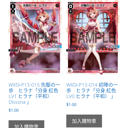
WXDi-P13-015 先駆の一
WXDi-P13-014 初陣の一
歩 ヒラナ「分身 紅色
歩 ヒラナ「分身 紅色
LV1 ヒラナ（平和）
LV0 ヒラナ（平和） 」
Dissona 」
$
1.00
$
1.00
加入購物車
加入購物車