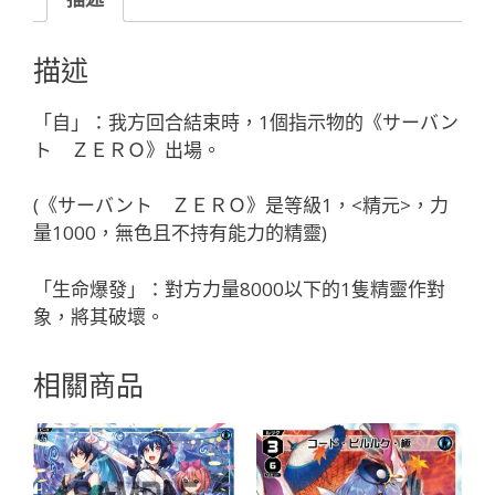
ニ
バ
描述
ル//
デ
「自」：我方回合結束時，1個指示物的《サーバン
ィ
ト ＺＥＲＯ》出場。
ソ
ナ
(《サーバント ＺＥＲＯ》是等級1，<精元>，力
「精
量1000，無色且不持有能力的精靈)
靈
紅
「生命爆發」：對方力量8000以下的1隻精靈作對
色
象，將其破壞。
LV1
奏
相關商品
羅：
宇
宙
Dissona
有