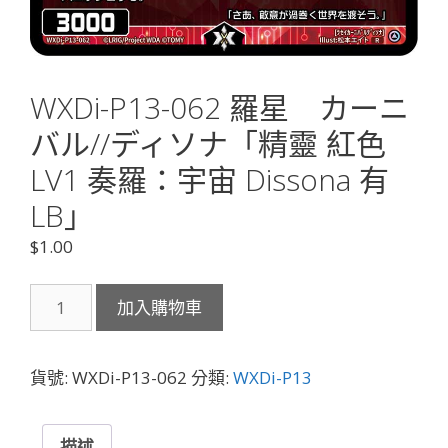
WXDi-P13-062 羅星 カーニ
バル//ディソナ「精靈 紅色
LV1 奏羅：宇宙 Dissona 有
LB」
$
1.00
WXDi-
加入購物車
P13-
062
羅
貨號:
WXDi-P13-062
分類:
WXDi-P13
星
カ
ー
描述