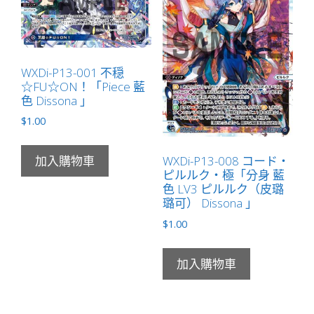
LB」
數
量
WXDi-P13-001 不穏
☆FU☆ON！「Piece 藍
色 Dissona 」
$
1.00
WXDi-P13-008 コード・
加入購物車
ピルルク・極「分身 藍
色 LV3 ピルルク（皮璐
璐可） Dissona 」
$
1.00
加入購物車