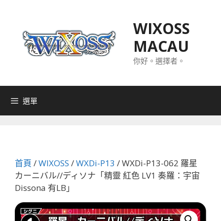
跳
至
WIXOSS
主
MACAU
要
內
你好。選擇者。
容
選單
首頁
/
WIXOSS
/
WXDi-P13
/ WXDi-P13-062 羅星
カーニバル//ディソナ「精靈 紅色 LV1 奏羅：宇宙
Dissona 有LB」