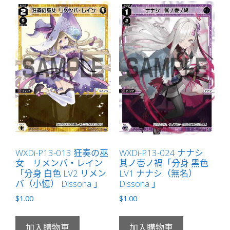
WXDi-P13-013 狂奏の巫
WXDi-P13-024 ナナシ
女 リメンバ・レイン
其ノ壱ノ禍「分身 黑色
「分身 白色 LV2 リメン
LV1 ナナシ（無名）
バ（小憶） Dissona 」
Dissona 」
$
1.00
$
1.00
加入購物車
加入購物車