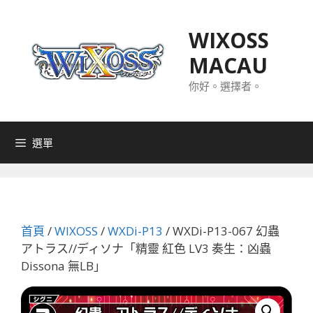
跳
至
WIXOSS
主
MACAU
要
內
你好。選擇者。
容
選單
首頁
/
WIXOSS
/
WXDi-P13
/ WXDi-P13-067 幻蟲
アトラス//ディソナ「精靈 紅色 LV3 奏生：凶蟲
Dissona 無LB」