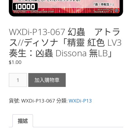
WXDi-P13-067 幻蟲 アトラ
ス//ディソナ「精靈 紅色 LV3
奏生：凶蟲 Dissona 無LB」
$
1.00
WXDi-
加入購物車
P13-
067
幻
貨號:
WXDi-P13-067
分類:
WXDi-P13
蟲
ア
ト
描述
ラ