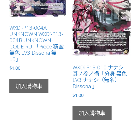
WXDi-P13-004A
UNKNOWN WXDi-P13-
004B UNKNOWN-
CODE-RU-「Piece 精靈
無色 LV3 Dissona 無
LB」
WXDi-P13-010 ナナシ
$
1.00
其ノ参ノ禍「分身 黑色
LV3 ナナシ（無名）
Dissona 」
加入購物車
$
1.00
加入購物車