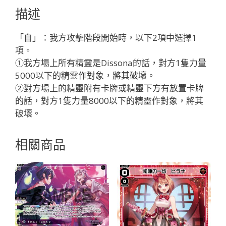
ス//
描述
デ
ィ
「自」：我方攻擊階段開始時，以下2項中選擇1
ソ
項。
ナ
①我方場上所有精靈是Dissona的話，對方1隻力量
「精
5000以下的精靈作對象，將其破壞。
靈
②對方場上的精靈附有卡牌或精靈下方有放置卡牌
紅
的話，對方1隻力量8000以下的精靈作對象，將其
色
破壞。
LV3
奏
相關商品
生：
凶
蟲
Dissona
無
LB」
數