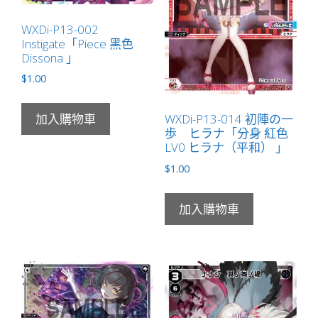
量
WXDi-P13-002
Instigate「Piece 黑色
Dissona 」
$
1.00
WXDi-P13-014 初陣の一
加入購物車
歩 ヒラナ「分身 紅色
LV0 ヒラナ（平和） 」
$
1.00
加入購物車