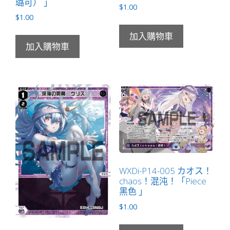
璐可） 」
$
1.00
$
1.00
加入購物車
加入購物車
WXDi-P14-005 カオス！
chaos！混沌！「Piece
黑色 」
$
1.00