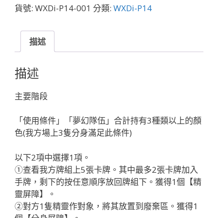
ス
貨號:
WXDi-P14-001
分類:
WXDi-P14
プ
ラ
ッ
描述
シ
ュ
描述
フ
ィ
主要階段
ー
ル
「使用條件」「夢幻隊伍」合計持有3種類以上的顏
ド
色(我方場上3隻分身滿足此條件)
「Piece
白
以下2項中選擇1項。
色
①查看我方牌組上5張卡牌。其中最多2張卡牌加入
」
手牌，剩下的按任意順序放回牌組下。獲得1個【精
數
靈屏障】。
量
②對方1隻精靈作對象，將其放置到廢棄區。獲得1