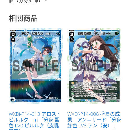
個【分身屏障】。
相關商品
WXDi-P14-013 アロス・
WXDi-P14-008 盛夏の成
ピルルク ml「分身 藍
果 アン＝サード「分身
色 LV0 ピルルク（皮璐
綠色 LV3 アン（安） 」