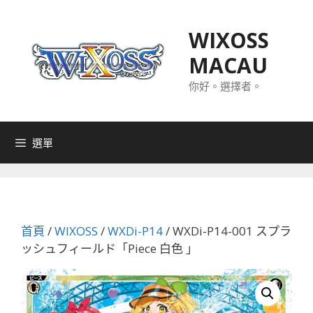
跳
至
WIXOSS
主
MACAU
要
內
你好。選擇者。
容
選單
首頁
/
WIXOSS
/
WXDi-P14
/ WXDi-P14-001 スプラ
ッシュフィールド「Piece 白色 」