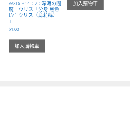
WXDi-P14-020 深海の閻
加入購物車
魔 ウリス「分身 黑色
LV1 ウリス（烏莉絲）
」
$
1.00
加入購物車