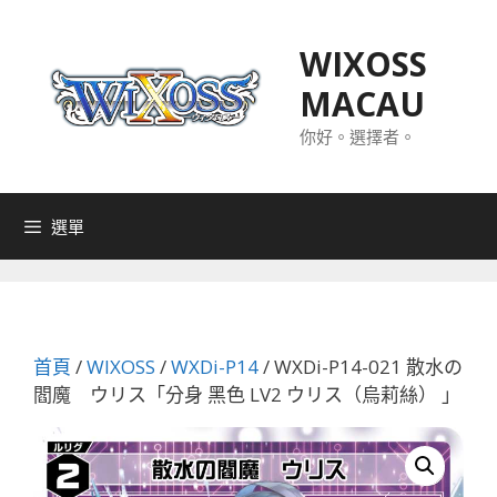
跳
至
WIXOSS
主
MACAU
要
內
你好。選擇者。
容
選單
首頁
/
WIXOSS
/
WXDi-P14
/ WXDi-P14-021 散水の
閻魔 ウリス「分身 黑色 LV2 ウリス（烏莉絲） 」