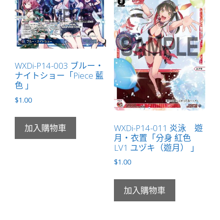
リ
ス
「分
身
黑
WXDi-P14-003 ブルー・
色
ナイトショー「Piece 藍
LV2
色 」
ウ
$
1.00
リ
ス
WXDi-P14-011 炎泳 遊
加入購物車
（烏
月・衣置「分身 紅色
莉
LV1 ユヅキ（遊月） 」
絲）
$
1.00
」
數
量
加入購物車