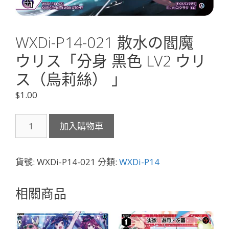
WXDi-P14-021 散水の閻魔
ウリス「分身 黑色 LV2 ウリ
ス（烏莉絲） 」
$
1.00
WXDi-
加入購物車
P14-
021
散
貨號:
WXDi-P14-021
分類:
WXDi-P14
水
の
相關商品
閻
魔
ウ