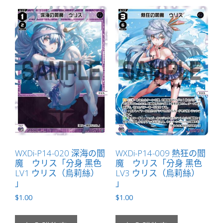
WXDi-P14-020 深海の閻
WXDi-P14-009 熱狂の閻
魔 ウリス「分身 黑色
魔 ウリス「分身 黑色
LV1 ウリス（烏莉絲）
LV3 ウリス（烏莉絲）
」
」
$
1.00
$
1.00