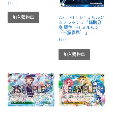
$
1.00
WXDi-P14-024 ミルルン
加入購物車
☆スラッシュ「輔助分
身 藍色 LV1 ミルルン
（米露露恩） 」
$
1.00
加入購物車