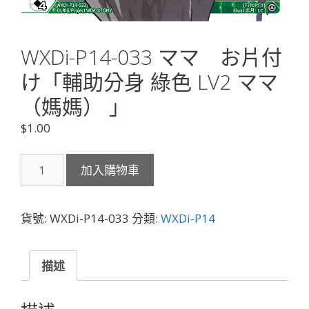
WXDi-P14-033 ママ お片付
け「輔助分身 綠色 LV2 ママ
（媽媽） 」
$
1.00
WXDi-
加入購物車
P14-
033
マ
貨號:
WXDi-P14-033
分類:
WXDi-P14
マ
お
片
描述
付
け