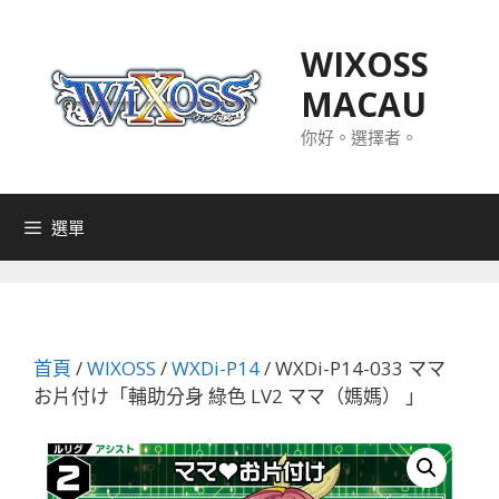
跳
至
WIXOSS
主
MACAU
要
內
你好。選擇者。
容
選單
首頁
/
WIXOSS
/
WXDi-P14
/ WXDi-P14-033 ママ
お片付け「輔助分身 綠色 LV2 ママ（媽媽） 」