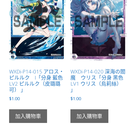
WXDi-P14-015 アロス・
WXDi-P14-020 深海の閻
ピルルク l「分身 藍色
魔 ウリス「分身 黑色
LV2 ピルルク（皮璐璐
LV1 ウリス（烏莉絲）
可） 」
」
$
1.00
$
1.00
加入購物車
加入購物車