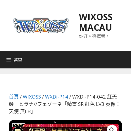
跳
至
WIXOSS
主
MACAU
要
內
你好。選擇者。
容
選單
首頁
/
WIXOSS
/
WXDi-P14
/ WXDi-P14-042 紅天
姫 ヒラナ//フェゾーネ「精靈 SR 紅色 LV3 奏像：
天使 無LB」