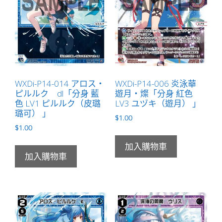
數
量
WXDi-P14-014 アロス・
WXDi-P14-006 炎泳華
ピルルク dl「分身 藍
遊月・燦「分身 紅色
色 LV1 ピルルク（皮璐
LV3 ユヅキ（遊月） 」
璐可） 」
$
1.00
$
1.00
加入購物車
加入購物車