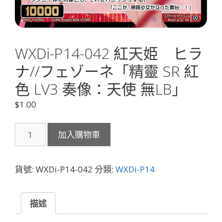
WXDi-P14-042 紅天姫 ヒラ
ナ//フェゾーネ「精靈 SR 紅
色 LV3 奏像：天使 無LB」
$
1.00
WXDi-
加入購物車
P14-
042
紅
貨號:
WXDi-P14-042
分類:
WXDi-P14
天
姫
ヒ
描述
ラ