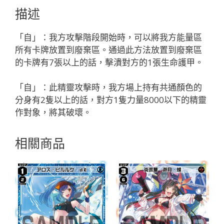
ナ//
描述
フ
ェ
「自」：我方攻擊階段開始時，可以將我方能量區
ゾ
所有卡牌放置到廢棄區。通過此方法放置到廢棄區
ー
的卡牌有7張以上的話，擊潰對方的1張生命護甲。
ネ
「精
「自」：此精靈攻擊時，我方場上持有共通顏色的
靈
分身有2隻以上的話，對方1隻力量8000以下的精靈
SR
作對象，將其破壞。
紅
色
相關商品
LV3
奏
像：
天
使
無
LB」