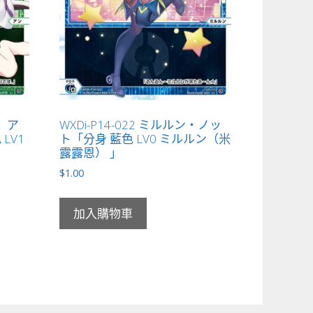
憬 ア
WXDi-P14-022 ミルルン・ノッ
LV1
ト「分身 藍色 LV0 ミルルン（米
露露恩） 」
$
1.00
加入購物車