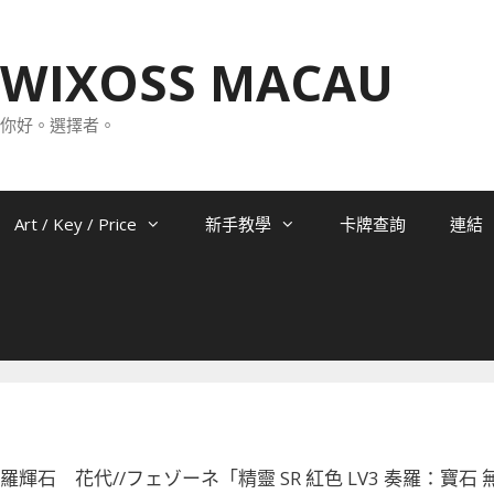
WIXOSS MACAU
你好。選擇者。
Art / Key / Price
新手教學
卡牌查詢
連結
043 羅輝石 花代//フェゾーネ「精靈 SR 紅色 LV3 奏羅：寶石 