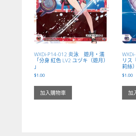
WXDi-P14-012 炎泳 遊月・濡
WXDi
「分身 紅色 LV2 ユヅキ（遊月）
リス「
」
莉絲）
$
1.00
$
1.00
加入購物車
加