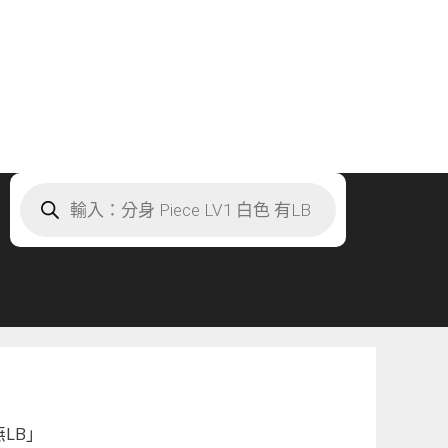
Products
search
無LB」