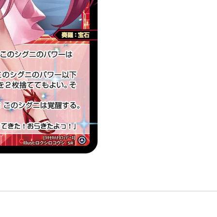
ゾ
ー
ネ
「精
靈
SR
紅
色
LV3
奏
羅：
寶
石
無
LB」
數
量