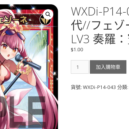
WXDi-P1
代//フェゾ
LV3 奏羅
$
1.00
WXDi-
加入購物車
P14-
043
羅
貨號:
WXDi-P14-043
分類
輝
石
花
代//
フ
ェ