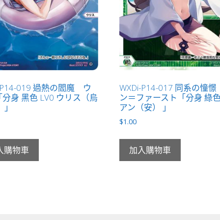
-P14-019 過熱の閻魔 ウ
WXDi-P14-017 同系の憧
分身 黑色 LV0 ウリス（烏
ン＝ファースト「分身 綠色 
 」
アン（安） 」
$
1.00
入購物車
加入購物車