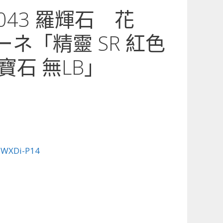
4-043 羅輝石 花
ーネ「精靈 SR 紅色
：寶石 無LB」
:
WXDi-P14