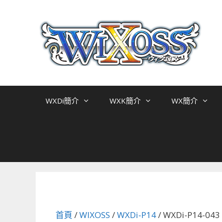
跳
至
主
要
內
容
WXDi簡介
WXK簡介
WX簡介
首頁
/
WIXOSS
/
WXDi-P14
/ WXDi-P14-