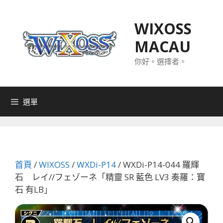
跳
至
WIXOSS
主
MACAU
要
內
你好。選擇者。
容
選單
首頁
/
WIXOSS
/
WXDi-P14
/ WXDi-P14-044 羅輝
石 レイ//フェゾーネ「精靈 SR 藍色 LV3 奏羅：寶
石 有LB」