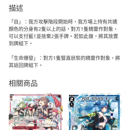
フ
描述
ェ
ゾ
「自」：我方攻擊階段開始時，我方場上持有共通
ー
顏色的分身有2隻以上的話，對方1隻精靈作對象，
ネ
可以支付藍1並捨棄2張手牌。若如此做，將其放置
「精
到牌組下。
靈
SR
「生命爆發」：對方1隻豎直狀態的精靈作對象，將
藍
其返回牌組下。
色
LV3
相關商品
奏
羅：
寶
石
有
LB」
數