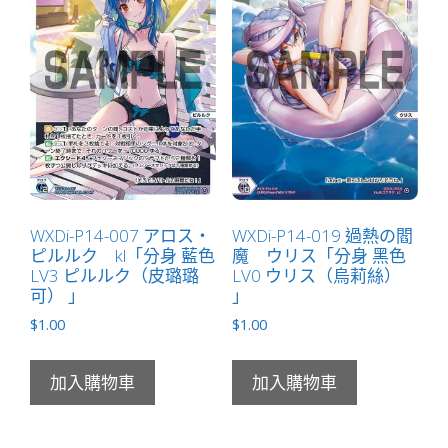
WXDi-P14-007 アロス・
WXDi-P14-019 過熱の閻
ピルルク kl「分身 藍色
魔 ウリス「分身 黑色
LV3 ピルルク（皮璐璐
LV0 ウリス（烏莉絲）
可） 」
」
$
1.00
$
1.00
加入購物車
加入購物車