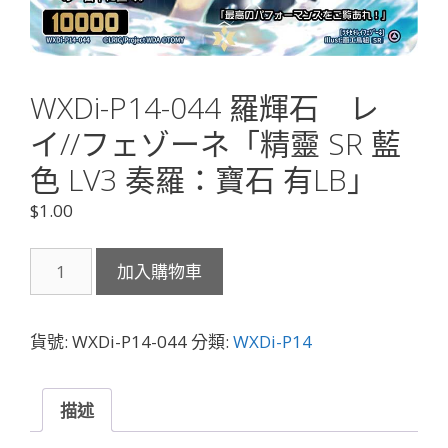
WXDi-P14-044 羅輝石 レ
イ//フェゾーネ「精靈 SR 藍
色 LV3 奏羅：寶石 有LB」
$
1.00
WXDi-
加入購物車
P14-
044
羅
貨號:
WXDi-P14-044
分類:
WXDi-P14
輝
石
レ
描述
イ//