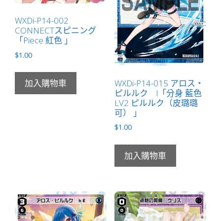
量
WXDi-P14-002
CONNECTスピニング
「Piece 紅色 」
$
1.00
WXDi-P14-015 アロス・
加入購物車
ピルルク l「分身 藍色
LV2 ピルルク（皮璐璐
可） 」
$
1.00
加入購物車