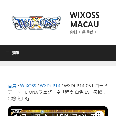
跳
至
WIXOSS
主
MACAU
要
內
你好。選擇者。
容
選單
首頁
/
WIXOSS
/
WXDi-P14
/ WXDi-P14-051 コード
アート LION//フェゾーネ「精靈 白色 LV1 奏械：
電機 無LB」