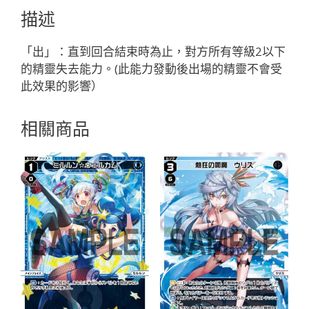
ト
描述
LION//
フ
「出」：直到回合結束時為止，對方所有等級2以下
ェ
的精靈失去能力。(此能力發動後出場的精靈不會受
ゾ
此效果的影響）
ー
ネ
相關商品
「精
靈
白
色
LV1
奏
械：
電
機
無
LB」