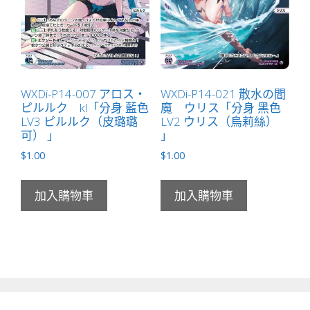
WXDi-P14-007 アロス・
WXDi-P14-021 散水の閻
ピルルク kl「分身 藍色
魔 ウリス「分身 黑色
LV3 ピルルク（皮璐璐
LV2 ウリス（烏莉絲）
可） 」
」
$
1.00
$
1.00
加入購物車
加入購物車