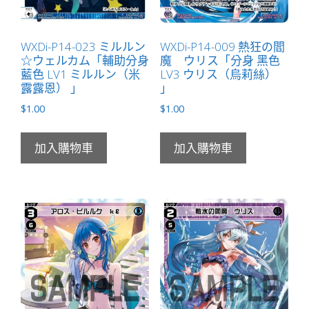
數
量
WXDi-P14-023 ミルルン
WXDi-P14-009 熱狂の閻
☆ウェルカム「輔助分身
魔 ウリス「分身 黑色
藍色 LV1 ミルルン（米
LV3 ウリス（烏莉絲）
露露恩） 」
」
$
1.00
$
1.00
加入購物車
加入購物車