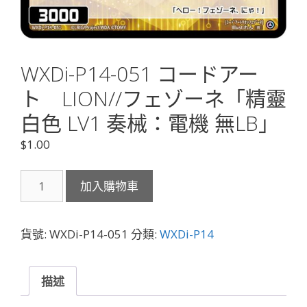
WXDi-P14-051 コードアー
ト LION//フェゾーネ「精靈
白色 LV1 奏械：電機 無LB」
$
1.00
WXDi-
加入購物車
P14-
051
コ
貨號:
WXDi-P14-051
分類:
WXDi-P14
ー
ド
ア
描述
ー