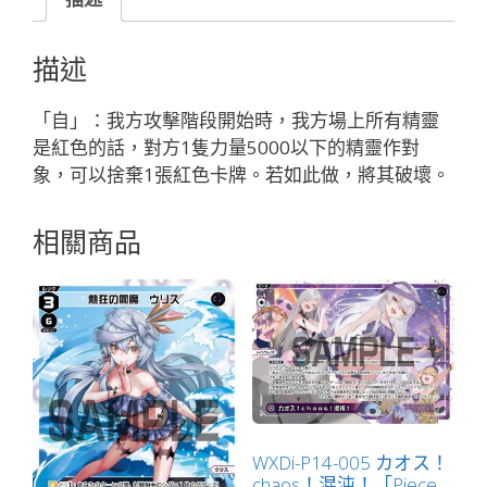
ー
ト
描述
ラ
ラ・
「自」：我方攻擊階段開始時，我方場上所有精靈
ル
是紅色的話，對方1隻力量5000以下的精靈作對
ー//
象，可以捨棄1張紅色卡牌。若如此做，將其破壞。
フ
ェ
相關商品
ゾ
ー
ネ
「精
靈
紅
色
LV1
奏
WXDi-P14-005 カオス！
chaos！混沌！「Piece
械：