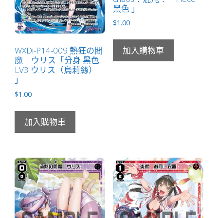
黑色 」
電
$
1.00
機
無
LB」
WXDi-P14-009 熱狂の閻
加入購物車
魔 ウリス「分身 黑色
數
LV3 ウリス（烏莉絲）
量
」
$
1.00
加入購物車