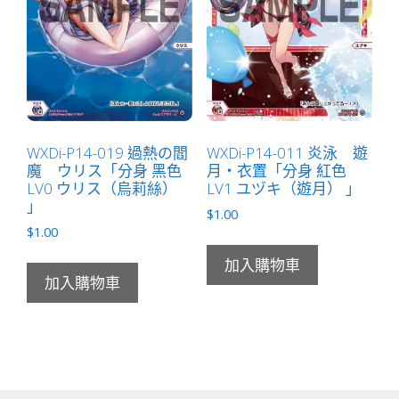
WXDi-P14-019 過熱の閻
WXDi-P14-011 炎泳 遊
魔 ウリス「分身 黑色
月・衣置「分身 紅色
LV0 ウリス（烏莉絲）
LV1 ユヅキ（遊月） 」
」
$
1.00
$
1.00
加入購物車
加入購物車