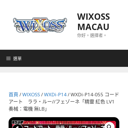
跳
至
WIXOSS
主
MACAU
要
內
你好。選擇者。
容
選單
首頁
/
WIXOSS
/
WXDi-P14
/ WXDi-P14-055 コード
アート ララ・ルー//フェゾーネ「精靈 紅色 LV1
奏械：電機 無LB」