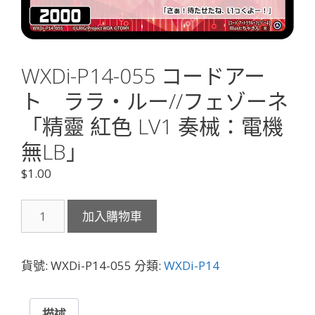
WXDi-P14-055 コードアー
ト ララ・ルー//フェゾーネ
「精靈 紅色 LV1 奏械：電機
無LB」
$
1.00
WXDi-
加入購物車
P14-
055
コ
貨號:
WXDi-P14-055
分類:
WXDi-P14
ー
ド
ア
描述