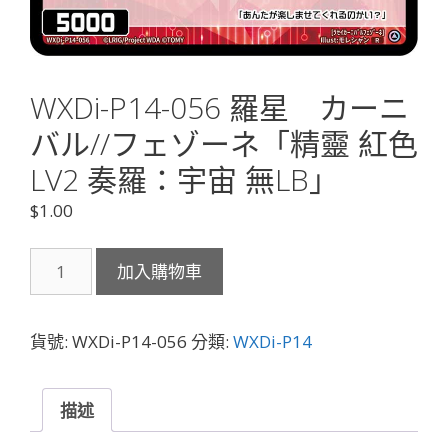
WXDi-P14-056 羅星 カーニ
バル//フェゾーネ「精靈 紅色
LV2 奏羅：宇宙 無LB」
$
1.00
WXDi-
加入購物車
P14-
056
羅
貨號:
WXDi-P14-056
分類:
WXDi-P14
星
カ
ー
描述
ニ