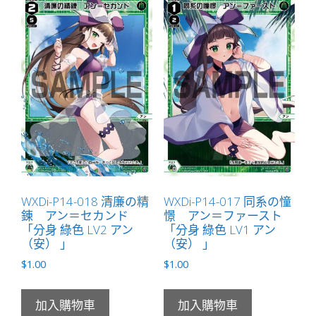
WXDi-P14-018 清廉の精
WXDi-P14-017 同系の憧
錬 アン＝セカンド
憬 アン＝ファースト
「分身 綠色 LV2 アン
「分身 綠色 LV1 アン
（安） 」
（安） 」
$
1.00
$
1.00
加入購物車
加入購物車