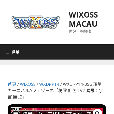
跳
至
WIXOSS
主
MACAU
要
內
你好。選擇者。
容
選單
首頁
/
WIXOSS
/
WXDi-P14
/ WXDi-P14-056 羅星
カーニバル//フェゾーネ「精靈 紅色 LV2 奏羅：宇
宙 無LB」