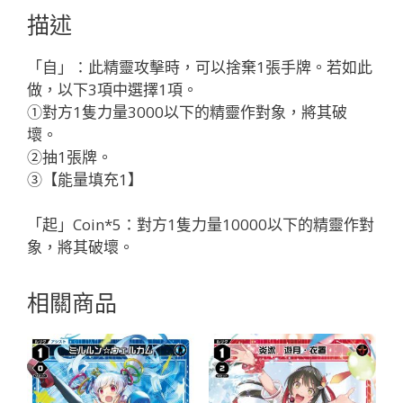
バ
描述
ル//
フ
「自」：此精靈攻擊時，可以捨棄1張手牌。若如此
ェ
做，以下3項中選擇1項。
ゾ
①對方1隻力量3000以下的精靈作對象，將其破
ー
壞。
ネ
②抽1張牌。
「精
③【能量填充1】
靈
紅
「起」Coin*5：對方1隻力量10000以下的精靈作對
色
象，將其破壞。
LV2
奏
相關商品
羅：
宇
宙
無
LB」