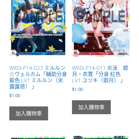
數
量
WXDi-P14-023 ミルルン
WXDi-P14-011 炎泳 遊
☆ウェルカム「輔助分身
月・衣置「分身 紅色
藍色 LV1 ミルルン（米
LV1 ユヅキ（遊月） 」
露露恩） 」
$
1.00
$
1.00
加入購物車
加入購物車