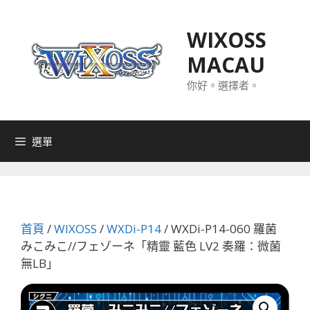
跳
至
WIXOSS
主
MACAU
要
內
你好。選擇者。
容
選單
首頁
/
WIXOSS
/
WXDi-P14
/ WXDi-P14-060 羅菌
みこみこ//フェゾーネ「精靈 藍色 LV2 奏羅：微菌
無LB」