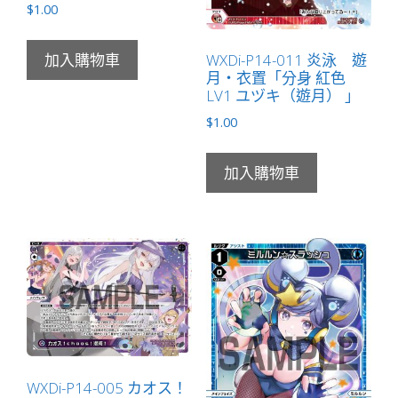
$
1.00
量
WXDi-P14-011 炎泳 遊
加入購物車
月・衣置「分身 紅色
LV1 ユヅキ（遊月） 」
$
1.00
加入購物車
WXDi-P14-005 カオス！