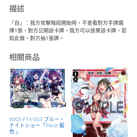
こ//
描述
フ
ェ
「自」：我方攻擊階段開始時，不查看對方手牌選
ゾ
擇1張，對方公開該卡牌。我方可以捨棄該卡牌。若
ー
如此做，對方抽1張牌。
ネ
「精
相關商品
靈
藍
色
LV2
奏
羅：
微
菌
無
WXDi-P14-003 ブルー・
ナイトショー「Piece 藍
LB」
色 」
數