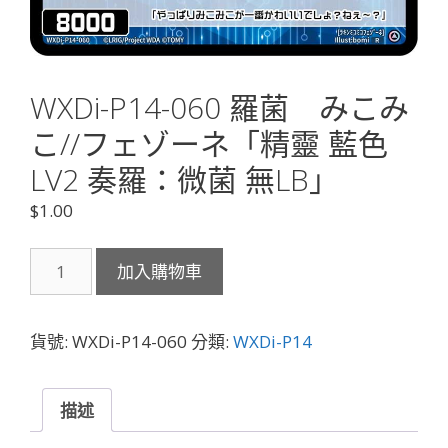
WXDi-P14-060 羅菌 みこみ
こ//フェゾーネ「精靈 藍色
LV2 奏羅：微菌 無LB」
$
1.00
WXDi-
加入購物車
P14-
060
羅
貨號:
WXDi-P14-060
分類:
WXDi-P14
菌
み
こ
描述
み