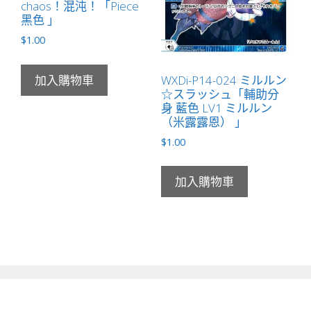
chaos！混沌！「Piece
黑色 」
$
1.00
WXDi-P14-024 ミルルン
加入購物車
☆スラッシュ「輔助分
身 藍色 LV1 ミルルン
（米露露恩） 」
$
1.00
加入購物車