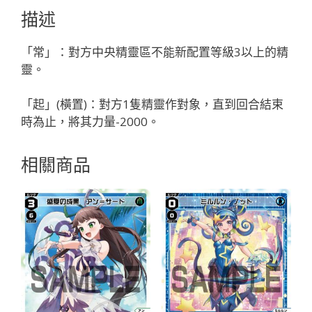
フ
描述
ェ
ゾ
「常」：對方中央精靈區不能新配置等級3以上的精
ー
靈。
ネ
「精
「起」(橫置)：對方1隻精靈作對象，直到回合結束
靈
時為止，將其力量-2000。
黑
色
相關商品
LV2
奏
生：
凶
蟲
無
LB」
數
量