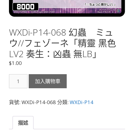
WXDi-P14-068 幻蟲 ミュ
ウ//フェゾーネ「精靈 黑色
LV2 奏生：凶蟲 無LB」
$
1.00
WXDi-
加入購物車
P14-
068
幻
貨號:
WXDi-P14-068
分類:
WXDi-P14
蟲
ミ
ュ
描述
ウ//