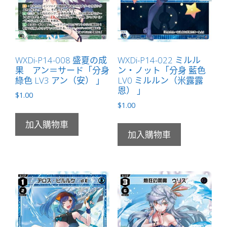
WXDi-P14-008 盛夏の成
WXDi-P14-022 ミルル
果 アン＝サード「分身
ン・ノット「分身 藍色
綠色 LV3 アン（安） 」
LV0 ミルルン（米露露
恩） 」
$
1.00
$
1.00
加入購物車
加入購物車