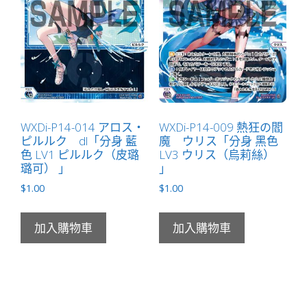
WXDi-P14-014 アロス・
WXDi-P14-009 熱狂の閻
ピルルク dl「分身 藍
魔 ウリス「分身 黑色
色 LV1 ピルルク（皮璐
LV3 ウリス（烏莉絲）
璐可） 」
」
$
1.00
$
1.00
加入購物車
加入購物車