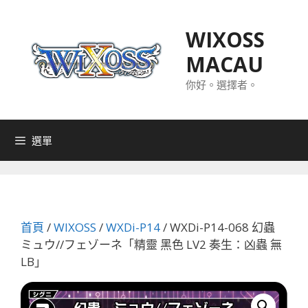
跳
至
WIXOSS
主
MACAU
要
內
你好。選擇者。
容
選單
首頁
/
WIXOSS
/
WXDi-P14
/ WXDi-P14-068 幻蟲
ミュウ//フェゾーネ「精靈 黑色 LV2 奏生：凶蟲 無
LB」