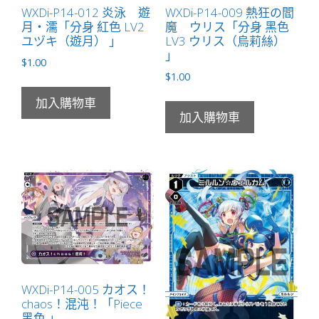
WXDi-P14-012 炎泳 遊
WXDi-P14-009 熱狂の閻
月・濡「分身 紅色 LV2
魔 ウリス「分身 黑色
ユヅキ（遊月） 」
LV3 ウリス（烏莉絲）
」
$
1.00
$
1.00
加入購物車
加入購物車
WXDi-P14-005 カオス！
chaos！混沌！「Piece
黑色 」