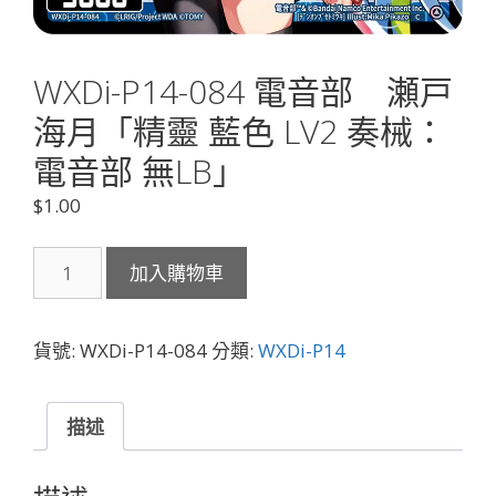
WXDi-P14-084 電音部 瀬戸
海月「精靈 藍色 LV2 奏械：
電音部 無LB」
$
1.00
WXDi-
加入購物車
P14-
084
電
貨號:
WXDi-P14-084
分類:
WXDi-P14
音
部
瀬
描述
戸
海