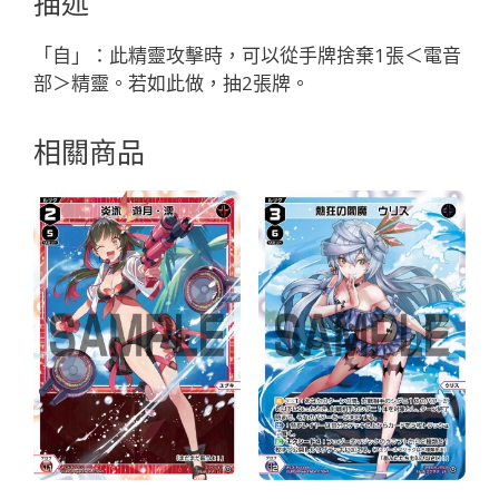
描述
月
「精
「自」：此精靈攻擊時，可以從手牌捨棄1張＜電音
靈
部＞精靈。若如此做，抽2張牌。
藍
色
相關商品
LV2
奏
械：
電
音
部
無
LB」
數
量