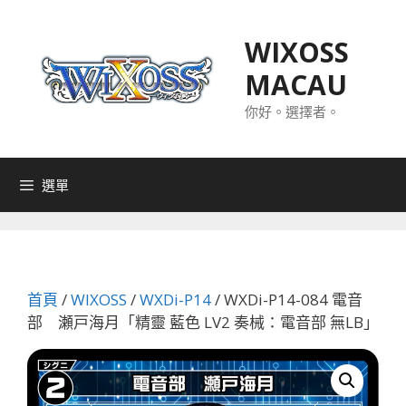
跳
至
WIXOSS
主
MACAU
要
內
你好。選擇者。
容
選單
首頁
/
WIXOSS
/
WXDi-P14
/ WXDi-P14-084 電音
部 瀬戸海月「精靈 藍色 LV2 奏械：電音部 無LB」