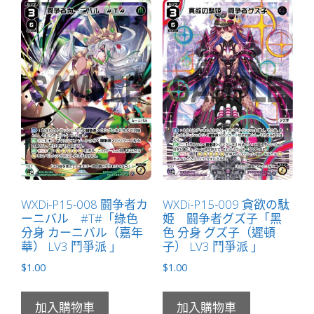
WXDi-P15-008 闘争者カ
WXDi-P15-009 貪欲の駄
ーニバル #T#「綠色
姫 闘争者グズ子「黑
分身 カーニバル（嘉年
色 分身 グズ子（遲頓
華） LV3 鬥爭派 」
子） LV3 鬥爭派 」
$
1.00
$
1.00
加入購物車
加入購物車