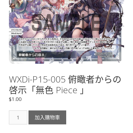
WXDi-P15-005 俯瞰者からの
啓示「無色 Piece 」
$
1.00
WXDi-
加入購物車
P15-
005