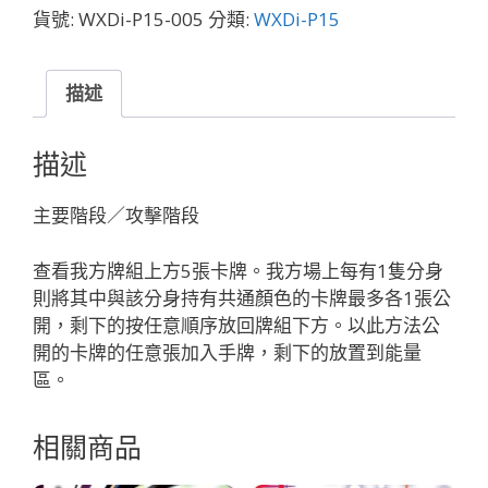
俯
貨號:
WXDi-P15-005
分類:
WXDi-P15
瞰
者
か
描述
ら
の
描述
啓
示
主要階段／攻擊階段
「無
色
查看我方牌組上方5張卡牌。我方場上每有1隻分身
Piece
則將其中與該分身持有共通顏色的卡牌最多各1張公
」
開，剩下的按任意順序放回牌組下方。以此方法公
數
開的卡牌的任意張加入手牌，剩下的放置到能量
量
區。
相關商品