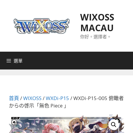
跳
至
WIXOSS
主
MACAU
要
內
你好。選擇者。
容
選單
首頁
/
WIXOSS
/
WXDi-P15
/ WXDi-P15-005 俯瞰者
からの啓示「無色 Piece 」