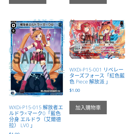
WXDi-P15-001 リベレー
ターズフォース「紅色藍
色 Piece 解放派 」
$
1.00
WXDi-P15-015 解放者エ
加入購物車
ルドラ×マーク0「藍色
分身 エルドラ（艾爾德
拉） LV0 」