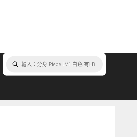
Products
search