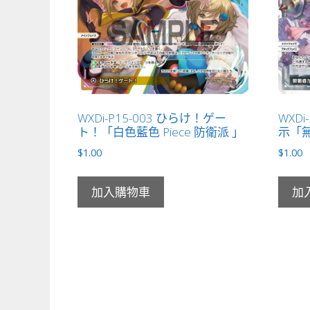
WXDi-P15-003 ひらけ！ゲー
WXDi
ト！「白色藍色 Piece 防衛派 」
示「無色
$
1.00
$
1.00
加入購物車
加