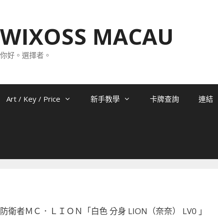
WIXOSS MACAU
你好。選擇者。
Art / Key / Price
新手教學
卡牌查詢
連結
-024 防衛者ＭＣ．ＬＩＯＮ「白色 分身 LION（奈奈） LV0 」