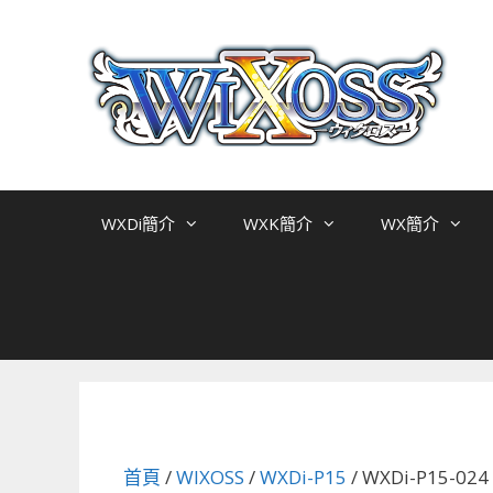
跳
至
主
要
內
容
WXDi簡介
WXK簡介
WX簡介
首頁
/
WIXOSS
/
WXDi-P15
/ WXDi-P15