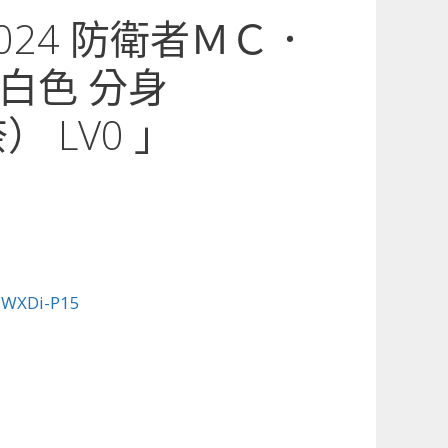
5-024 防衛者ＭＣ．
白色 分身
） LV0 」
:
WXDi-P15