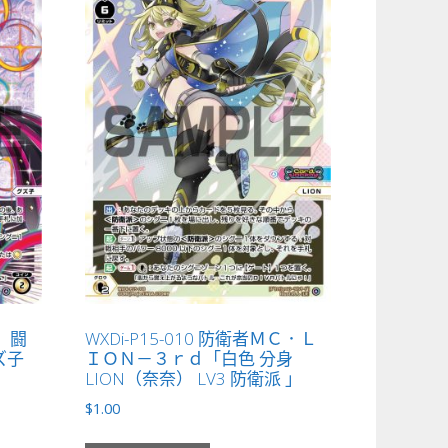
姫 闘
WXDi-P15-010 防衛者ＭＣ．Ｌ
ズ子
ＩＯＮ－３ｒｄ「白色 分身
LION（奈奈） LV3 防衛派 」
$
1.00