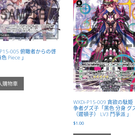
-P15-005 俯瞰者からの啓
 Piece 」
入購物車
WXDi-P15-009 貪欲の駄
争者グズ子「黑色 分身 グ
（遲頓子） LV3 鬥爭派 」
$
1.00