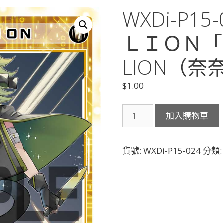
WXDi-P1
ＬＩＯＮ「
LION（奈奈
$
1.00
WXDi-
加入購物車
P15-
024
防
貨號:
WXDi-P15-024
分類
衛
者
Ｍ
Ｃ．
Ｌ
Ｉ