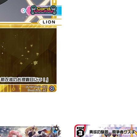
Ｏ
Ｎ
「白
色
分
身
LION（奈
奈）
LV0
」
數
量