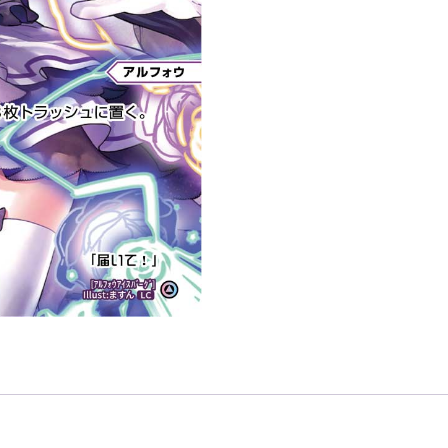
ス
バ
ー
グ
「黑
色
輔
助
分
身
ア
ル
フ
ォ
ウ
（阿
爾
芙）