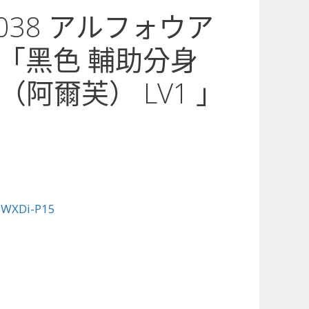
5-038 アルフォウア
「黑色 輔助分身
阿爾芙） LV1 」
:
WXDi-P15