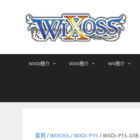
跳
至
主
要
內
容
WXDi簡介
WXK簡介
WX簡介
首頁
/
WIXOSS
/
WXDi-P15
/ WXDi-P15