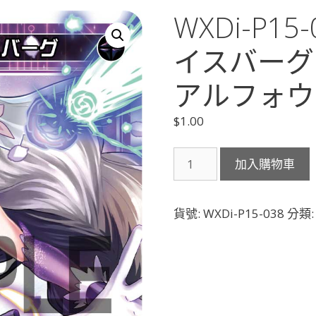
WXDi-P1
イスバーグ
アルフォウ（
$
1.00
WXDi-
加入購物車
P15-
038
ア
貨號:
WXDi-P15-038
分類
ル
フ
ォ
ウ
ア
イ