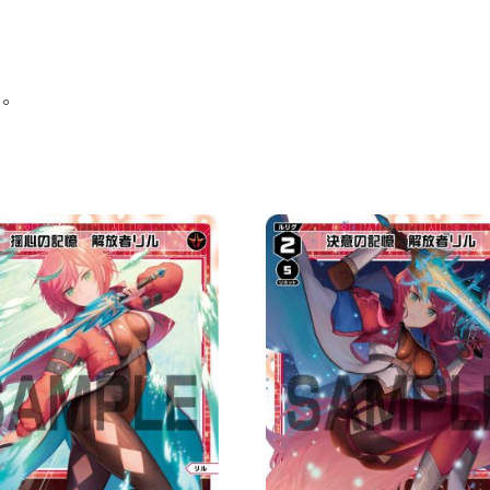
LV1
」
數
。
量