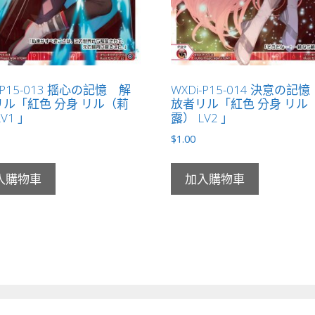
-P15-013 揺心の記憶 解
WXDi-P15-014 決意の記
ル「紅色 分身 リル（莉
放者リル「紅色 分身 リル
V1 」
露） LV2 」
$
1.00
入購物車
加入購物車