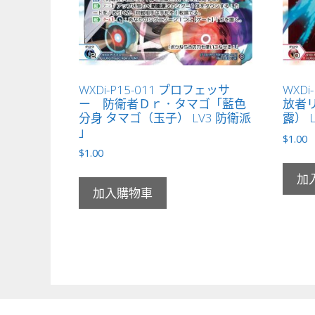
WXDi-P15-011 プロフェッサ
WXDi
ー 防衛者Ｄｒ．タマゴ「藍色
放者リ
分身 タマゴ（玉子） LV3 防衛派
露） L
」
$
1.00
$
1.00
加
加入購物車