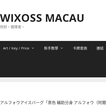
WIXOSS MACAU
你好。選擇者。
Art / Key / Price
新手教學
卡牌查詢
連結
-038 アルフォウアイスバーグ「黑色 輔助分身 アルフォウ（阿爾芙