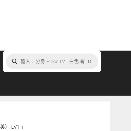
Products
search
） LV1 」