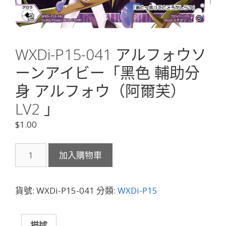
WXDi-P15-041 アルフォウソ
ーンアイビー「黑色 輔助分
身 アルフォウ（阿爾芙）
LV2 」
$
1.00
WXDi-
加入購物車
P15-
041
ア
貨號:
WXDi-P15-041
分類:
WXDi-P15
ル
フ
ォ
描述