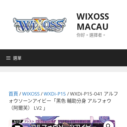
跳
至
WIXOSS
主
MACAU
要
內
你好。選擇者。
容
選單
首頁
/
WIXOSS
/
WXDi-P15
/ WXDi-P15-041 アルフ
ォウソーンアイビー「黑色 輔助分身 アルフォウ
（阿爾芙） LV2 」