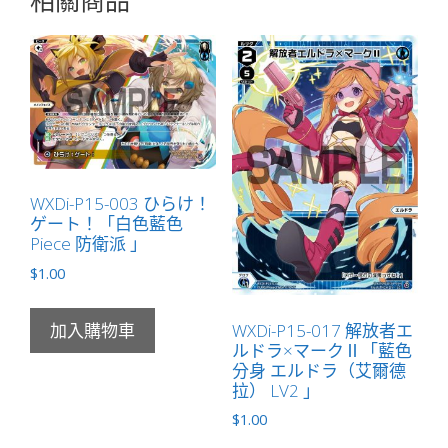
相關商品
ウ
（阿
爾
芙）
LV2
」
數
量
WXDi-P15-003 ひらけ！
ゲート！「白色藍色
Piece 防衛派 」
$
1.00
WXDi-P15-017 解放者エ
加入購物車
ルドラ×マークⅡ「藍色
分身 エルドラ（艾爾德
拉） LV2 」
$
1.00