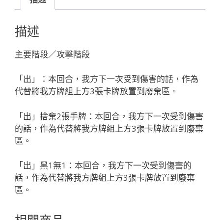
ウ
ソ
描述
ー
ン
主要階段／攻擊階段
ア
イ
「出」：本回合，我方下一次受到傷害的話，作為
ビ
代替將我方牌組上方3張卡牌放置到廢棄區。
ー
「黑
「出」捨棄2張手牌：本回合，我方下一次受到傷害
色
的話，作為代替將我方牌組上方3張卡牌放置到廢棄
輔
區。
助
分
「出」黑1無1：本回合，我方下一次受到傷害的
身
話，作為代替將我方牌組上方3張卡牌放置到廢棄
ア
區。
ル
フ
ォ