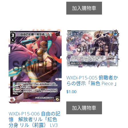
加入購物車
WXDi-P15-005 俯瞰者か
らの啓示「無色 Piece 」
$
1.00
加入購物車
WXDi-P15-006 自由の記
憶 解放者リル「紅色
分身 リル（莉露） LV3