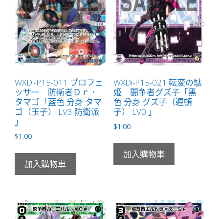
量
WXDi-P15-011 プロフェ
WXDi-P15-021 転変の駄
ッサー 防衛者Ｄｒ．
姫 闘争者グズ子「黑
タマゴ「藍色 分身 タマ
色 分身 グズ子（遲頓
ゴ（玉子） LV3 防衛派
子） LV0 」
」
$
1.00
$
1.00
加入購物車
加入購物車