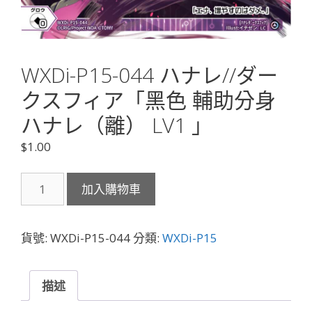
WXDi-P15-044 ハナレ//ダー
クスフィア「黑色 輔助分身
ハナレ（離） LV1 」
$
1.00
WXDi-
加入購物車
P15-
044
ハ
貨號:
WXDi-P15-044
分類:
WXDi-P15
ナ
レ//
ダ
描述
ー