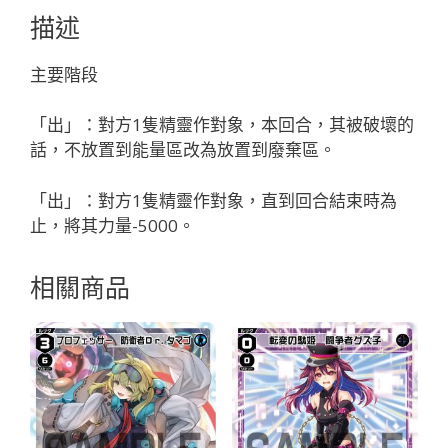
ク
描述
ス
フ
主要階段
ィ
ア
「出」：對方1隻精靈作對象，本回合，其被破壞的
「黑
話，不放置到能量區改為放置到廢棄區。
色
輔
「出」：對方1隻精靈作對象，直到回合結束時為
助
止，將其力量-5000。
分
身
相關商品
ハ
ナ
レ
（離）
LV1
」
數