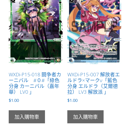
WXDi-P15-018 闘争者カ
WXDi-P15-007 解放者エ
ーニバル #０#「綠色
ルドラ×マークν「藍色
分身 カーニバル（嘉年
分身 エルドラ（艾爾德
華） LV0 」
拉） LV3 解放派 」
$
1.00
$
1.00
加入購物車
加入購物車