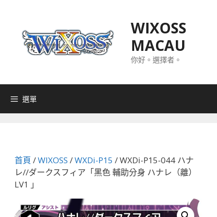
跳
至
WIXOSS
主
MACAU
要
內
你好。選擇者。
容
選單
首頁
/
WIXOSS
/
WXDi-P15
/ WXDi-P15-044 ハナ
レ//ダークスフィア「黑色 輔助分身 ハナレ（離）
LV1 」