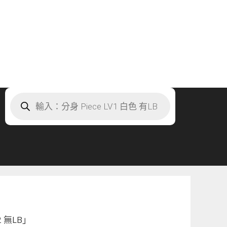
Products
search
2 無LB」