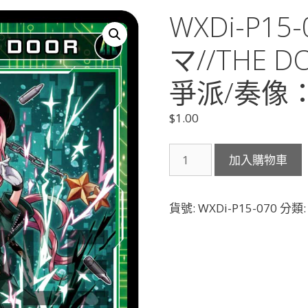
WXDi-P1
マ//THE 
爭派/奏像：
$
1.00
WXDi-
加入購物車
P15-
070
翠
貨號:
WXDi-P15-070
分類
英
マ
マ//THE
DOOR「綠
色
精