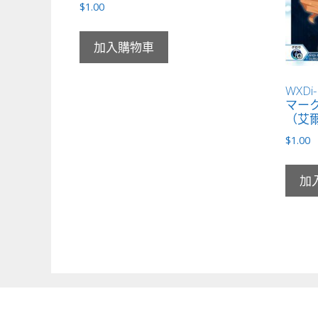
$
1.00
加入購物車
WXDi
マーク
（艾爾
$
1.00
加