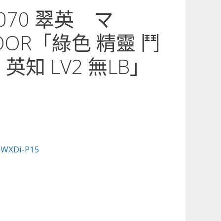
5-070 翠英 マ
DOOR「綠色 精靈 鬥
英知 LV2 無LB」
:
WXDi-P15