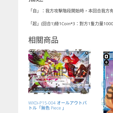
「自」：我方攻擊階段開始時，本回合我方有
「起」(回合1)綠1Coin*3：對方1隻力量1
相關商品
WXDi-P15-004 オールアウトバ
トル「無色 Piece 」