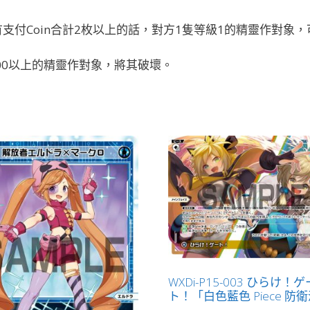
支付Coin合計2枚以上的話，對方1隻等級1的精靈作對象
0000以上的精靈作對象，將其破壞。
WXDi-P15-003 ひらけ！ゲ
ト！「白色藍色 Piece 防衛