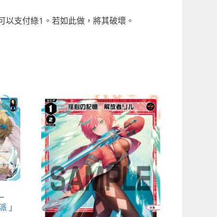
，可以支付綠1。若如此做，將其破壞。
ー
派 」