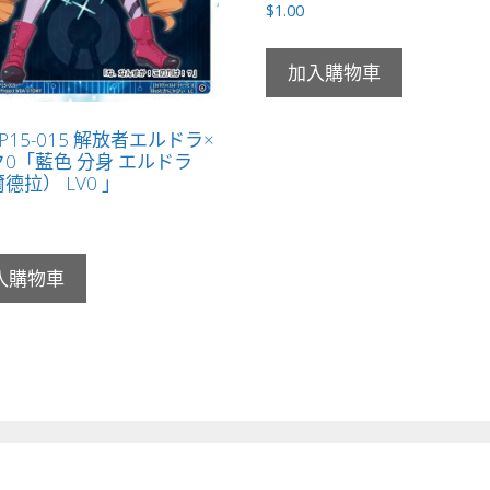
$
1.00
加入購物車
-P15-015 解放者エルドラ×
0「藍色 分身 エルドラ
德拉） LV0 」
入購物車