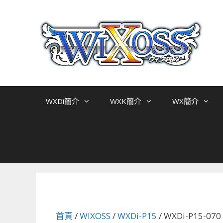
跳
至
主
要
內
容
WXDi簡介
WXK簡介
WX簡介
首頁
/
WIXOSS
/
WXDi-P15
/ WXDi-P15-