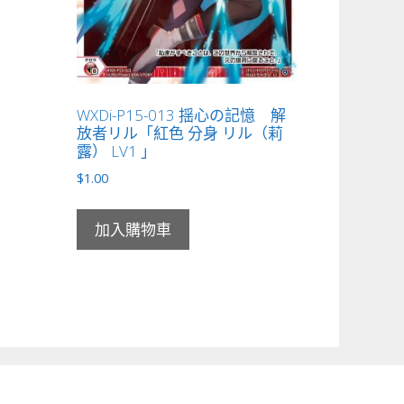
WXDi-P15-013 揺心の記憶 解
放者リル「紅色 分身 リル（莉
露） LV1 」
$
1.00
加入購物車