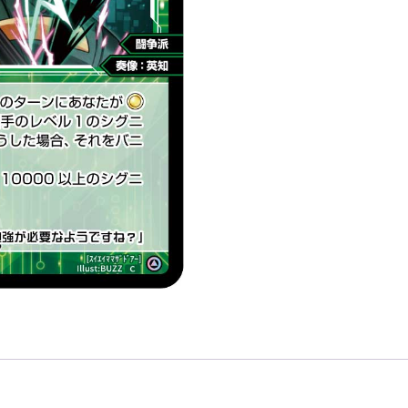
靈
鬥
爭
派/
奏
像：
英
知
LV2
無
LB」
數
量