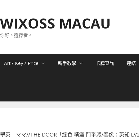
WIXOSS MACAU
你好。選擇者。
Art / Key / Price
新手教學
卡牌查詢
連結
070 翠英 ママ//THE DOOR「綠色 精靈 鬥爭派/奏像：英知 LV