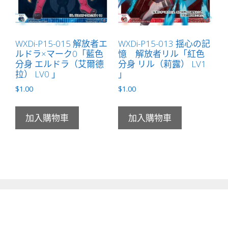
WXDi-P15-015 解放者エ
WXDi-P15-013 揺心の記
ルドラ×マーク0「藍色
憶 解放者リル「紅色
分身 エルドラ（艾爾德
分身 リル（莉露） LV1
拉） LV0 」
」
$
1.00
$
1.00
加入購物車
加入購物車