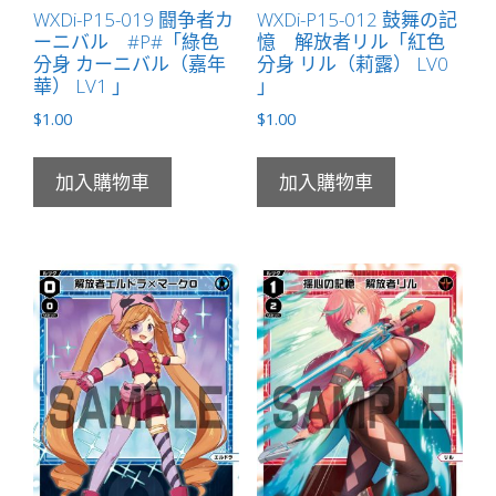
WXDi-P15-019 闘争者カ
WXDi-P15-012 鼓舞の記
ーニバル #P#「綠色
憶 解放者リル「紅色
分身 カーニバル（嘉年
分身 リル（莉露） LV0
華） LV1 」
」
$
1.00
$
1.00
加入購物車
加入購物車