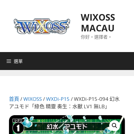
跳
至
WIXOSS
主
MACAU
要
內
你好。選擇者。
容
選單
首頁
/
WIXOSS
/
WXDi-P15
/ WXDi-P15-094 幻水
アユモド「綠色 精靈 奏生：水獸 LV1 無LB」