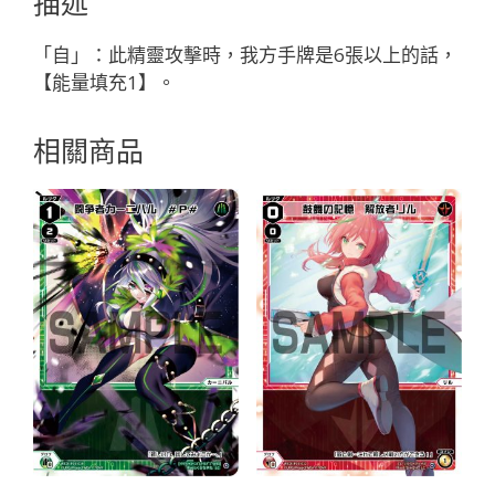
描述
「綠
色
「自」：此精靈攻擊時，我方手牌是6張以上的話，
精
【能量填充1】。
靈
奏
相關商品
生：
水
獸
LV1
無
LB」
數
量