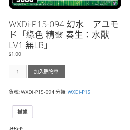
WXDi-P15-094 幻水 アユモ
ド「綠色 精靈 奏生：水獸
LV1 無LB」
$
1.00
WXDi-
加入購物車
P15-
094
幻
貨號:
WXDi-P15-094
分類:
WXDi-P15
水
ア
ユ
描述
モ
ド