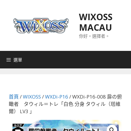
跳
至
WIXOSS
主
MACAU
要
內
你好。選擇者。
容
選單
首頁
/
WIXOSS
/
WXDi-P16
/ WXDi-P16-008 扉の俯
瞰者 タウィル＝トレ「白色 分身 タウィル（塔維
爾） LV3 」