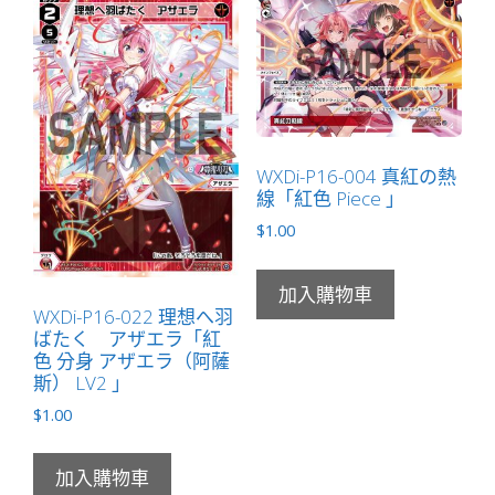
WXDi-P16-004 真紅の熱
線「紅色 Piece 」
$
1.00
加入購物車
WXDi-P16-022 理想へ羽
ばたく アザエラ「紅
色 分身 アザエラ（阿薩
斯） LV2 」
$
1.00
加入購物車