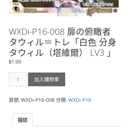
WXDi-P16-008 扉の俯瞰者
タウィル＝トレ「白色 分身
タウィル（塔維爾） LV3 」
$
1.00
WXDi-
加入購物車
P16-
008
扉
貨號:
WXDi-P16-008
分類:
WXDi-P16
の
俯
瞰
描述
者