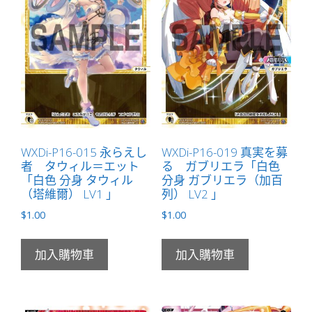
LV3
」
數
量
WXDi-P16-015 永らえし
WXDi-P16-019 真実を募
者 タウィル＝エット
る ガブリエラ「白色
「白色 分身 タウィル
分身 ガブリエラ（加百
（塔維爾） LV1 」
列） LV2 」
$
1.00
$
1.00
加入購物車
加入購物車