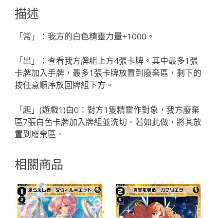
タ
描述
ウ
ィ
「常」：我方的白色精靈力量+1000。
ル
＝
「出」：查看我方牌組上方4張卡牌。其中最多1張
ト
卡牌加入手牌，最多1張卡牌放置到廢棄區，剩下的
レ
按任意順序放回牌組下方。
「白
色
「起」(遊戲1)白0：對方1隻精靈作對象，我方廢棄
分
區7張白色卡牌加入牌組並洗切。若如此做，將其放
身
置到廢棄區。
タ
ウ
相關商品
ィ
ル
（塔
維
爾）